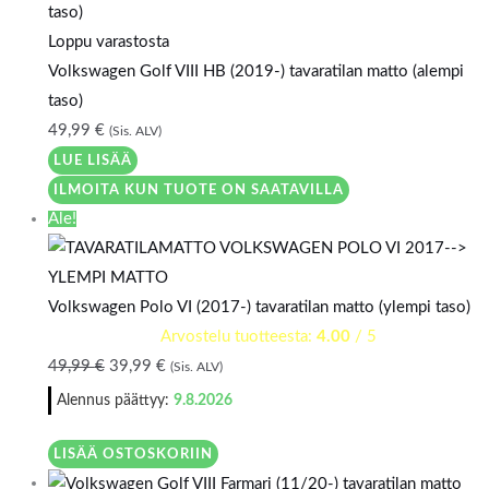
Loppu varastosta
Volkswagen Golf VIII HB (2019-) tavaratilan matto (alempi
taso)
49,99
€
(Sis. ALV)
LUE LISÄÄ
ILMOITA KUN TUOTE ON SAATAVILLA
Ale!
Volkswagen Polo VI (2017-) tavaratilan matto (ylempi taso)
Arvostelu tuotteesta:
4.00
/ 5
49,99
€
39,99
€
(Sis. ALV)
Alennus päättyy:
9.8.2026
LISÄÄ OSTOSKORIIN