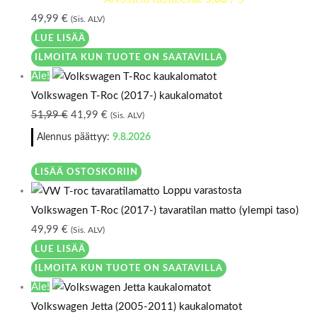
49,99
€
(Sis. ALV)
LUE LISÄÄ
ILMOITA KUN TUOTE ON SAATAVILLA
Ale!
Volkswagen T-Roc (2017-) kaukalomatot
51,99
€
41,99
€
(Sis. ALV)
Alennus päättyy:
9.8.2026
LISÄÄ OSTOSKORIIN
Loppu varastosta
Volkswagen T-Roc (2017-) tavaratilan matto (ylempi taso)
49,99
€
(Sis. ALV)
LUE LISÄÄ
ILMOITA KUN TUOTE ON SAATAVILLA
Ale!
Volkswagen Jetta (2005-2011) kaukalomatot