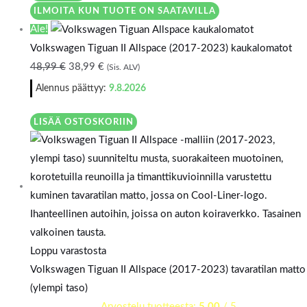
ILMOITA KUN TUOTE ON SAATAVILLA
Ale!
Volkswagen Tiguan II Allspace (2017-2023) kaukalomatot
48,99
€
38,99
€
(Sis. ALV)
Alennus päättyy:
9.8.2026
LISÄÄ OSTOSKORIIN
Loppu varastosta
Volkswagen Tiguan II Allspace (2017-2023) tavaratilan matto
(ylempi taso)
Arvostelu tuotteesta:
5.00
/ 5