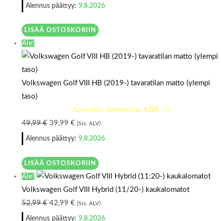
Alennus päättyy:
9.8.2026
LISÄÄ OSTOSKORIIN
Ale!
Volkswagen Golf VIII HB (2019-) tavaratilan matto (ylempi
taso)
Arvostelu tuotteesta:
4.00
/ 5
49,99
€
39,99
€
(Sis. ALV)
Alennus päättyy:
9.8.2026
LISÄÄ OSTOSKORIIN
Ale!
Volkswagen Golf VIII Hybrid (11/20-) kaukalomatot
52,99
€
42,99
€
(Sis. ALV)
Alennus päättyy:
9.8.2026