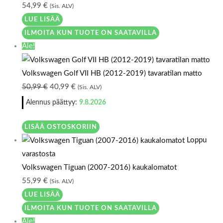
54,99
€
(Sis. ALV)
LUE LISÄÄ
ILMOITA KUN TUOTE ON SAATAVILLA
Ale!
Volkswagen Golf VII HB (2012-2019) tavaratilan matto
50,99
€
40,99
€
(Sis. ALV)
Alennus päättyy:
9.8.2026
LISÄÄ OSTOSKORIIN
Loppu
varastosta
Volkswagen Tiguan (2007-2016) kaukalomatot
55,99
€
(Sis. ALV)
LUE LISÄÄ
ILMOITA KUN TUOTE ON SAATAVILLA
Ale!