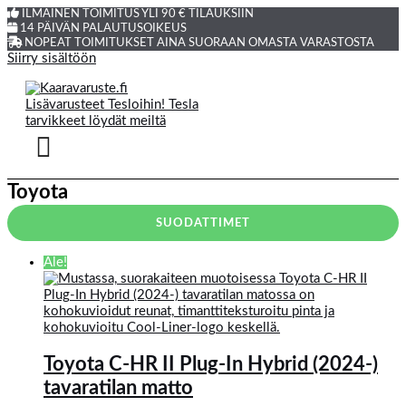
ILMAINEN TOIMITUS YLI 90 € TILAUKSIIN
14 PÄIVÄN PALAUTUSOIKEUS
NOPEAT TOIMITUKSET AINA SUORAAN OMASTA VARASTOSTA
Siirry sisältöön
Toyota
SUODATTIMET
Ale!
Toyota C-HR II Plug-In Hybrid (2024-)
tavaratilan matto