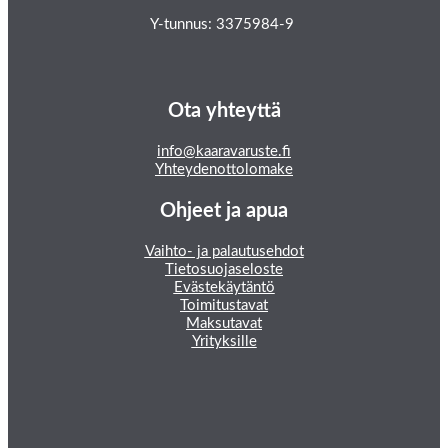
Y-tunnus: 3375984-9
Ota yhteyttä
info@kaaravaruste.fi
Yhteydenottolomake
Ohjeet ja apua
Vaihto- ja palautusehdot
Tietosuojaseloste
Evästekäytäntö
Toimitustavat
Maksutavat
Yrityksille