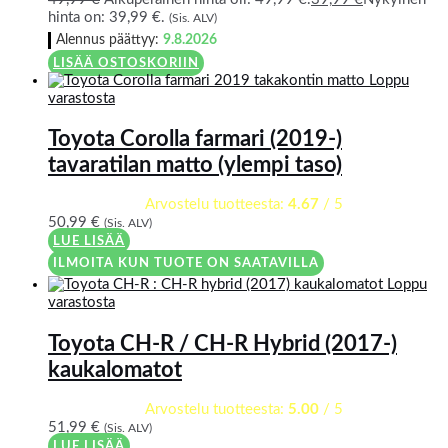
hinta on: 39,99 €.
(Sis. ALV)
Alennus päättyy:
9.8.2026
LISÄÄ OSTOSKORIIN
Loppu
varastosta
Toyota Corolla farmari (2019-)
tavaratilan matto (ylempi taso)
Arvostelu tuotteesta:
4.67
/ 5
50,99
€
(Sis. ALV)
LUE LISÄÄ
ILMOITA KUN TUOTE ON SAATAVILLA
Loppu
varastosta
Toyota CH-R / CH-R Hybrid (2017-)
kaukalomatot
Arvostelu tuotteesta:
5.00
/ 5
51,99
€
(Sis. ALV)
LUE LISÄÄ