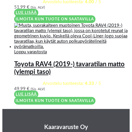
Arvostelu tuotteesta:
4.00
/ 5
51,99
€
(Sis. ALV)
LUE LISÄÄ
ILMOITA KUN TUOTE ON SAATAVILLA
Loppu varastosta
Toyota RAV4 (2019-) tavaratilan matto
(ylempi taso)
Arvostelu tuotteesta:
4.33
/ 5
49,99
€
(Sis. ALV)
LUE LISÄÄ
ILMOITA KUN TUOTE ON SAATAVILLA
Kaaravaruste Oy