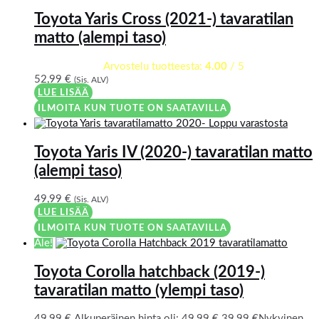
Toyota Yaris Cross (2021-) tavaratilan
matto (alempi taso)
Arvostelu tuotteesta:
4.00
/ 5
52,99
€
(Sis. ALV)
LUE LISÄÄ
ILMOITA KUN TUOTE ON SAATAVILLA
Loppu varastosta
Toyota Yaris IV (2020-) tavaratilan matto
(alempi taso)
49,99
€
(Sis. ALV)
LUE LISÄÄ
ILMOITA KUN TUOTE ON SAATAVILLA
Ale!
Toyota Corolla hatchback (2019-)
tavaratilan matto (ylempi taso)
49,99
€
Alkuperäinen hinta oli: 49,99 €.
39,99
€
Nykyinen