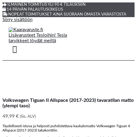
ILMAINEN TOIMITUS YLI 90 € TILAUKSIIN
14 PÄIVÄN PALAUTUSOIKEUS
NOPEAT TOIMITUKSET AINA SUORAAN OMASTA VARASTOSTA
Siirry sisältöön
Volkswagen Tiguan II Allspace (2017-2023) tavaratilan matto
(ylempi taso)
49,99
€
(Sis. ALV)
Täydellisesti istuva ja helposti puhdistettava kaukalomatto Volkswagen Tiguan II
Allspace (2017-2023) takakonttiin.