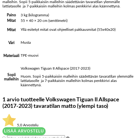
malleihin. Sopii 5-paikkaisiin malleihin säädettävän tavaratilan ylemmälle
lattiatasolle ja 7-paikkaisiin malleihin kolmas penkkirivi alas käännettynä.
Paino
3 kg (kilogramma)
Mitat
55 × 40 × 20 cm (senttimetri)
Yllä esitetyt mitat ovat ohjeelliset pakkausmitat (55x40x20)
Mitat
Musta
Väri
TPE-muovi
Materiaali
Volkswagen Tiguan II Allspace (2017-2023)
Sopii
Huom. Sopii 5-paikkaisiin malleihin säädettävän tavaratilan ylemmälle
malleihin
lattiatasolle ja 7-paikkaisiin malleihin kolmas penkkirivi alas
käännettynä.
1 arvio tuotteelle
Volkswagen Tiguan II Allspace
(2017-2023) tavaratilan matto (ylempi taso)
5,0
Arvostelu
LISÄÄ ARVOSTELU