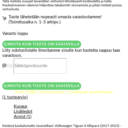
Tällä matolla suojaat tavaratilan verhoilut tehokkaasti kosteudelta ja lialta.
Kaukalomainen rakenne helpottaa takakontin siivoamista ja pitää nesteet poissa
verhoilusta.
Tuote lähetetään nopeasti omasta varastostamme!
(Toimitusaika n. 1-3 arkipv.)
Varasto loppu
ILMOITA KUN TUOTE ON SAATAVILLA
Liity odotuslistalle
Ilmoitamme sinulle kun tuotetta saapuu taas
varastoon.
ILMOITA KUN TUOTE ON SAATAVILLA
Arvio
5.00
5:stä perustuen
1
asiakkaan arvotukseen.
(
1
tuotearvio)
Kuvaus
Lisätiedot
Arviot (1)
Kestävä kaukalomatto tavaratilaan Volkswagen Tiguan II Allspace (2017-2023) -