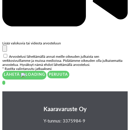
Lisää valokuvia tai videota arvosteluun
Arvostelusi lähettämällä annat meille oikeuden julkaista sen
verkkosivuillamme ja muissa medioissa. Pidätämme oikeuden olla julkaisematta
arvostelua. Hyväksyt nämä ehdot lähettämällä arvostelusi.
* Rastita valintaruutu jatkaaksesi
LÄHETÄ
PERUUTA
Kaaravaruste Oy
Y-tunnus: 3375984-9