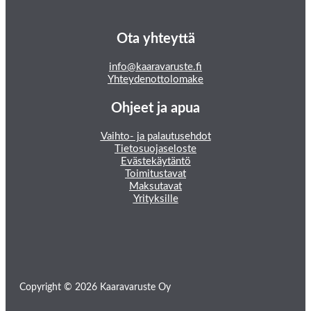
Ota yhteyttä
info@kaaravaruste.fi
Yhteydenottolomake
Ohjeet ja apua
Vaihto- ja palautusehdot
Tietosuojaseloste
Evästekäytäntö
Toimitustavat
Maksutavat
Yrityksille
Copyright © 2026 Kaaravaruste Oy