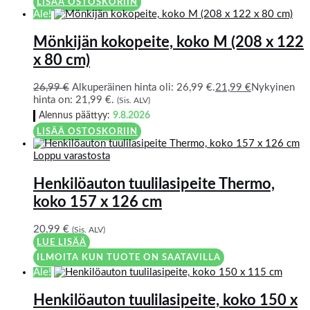
LISÄÄ OSTOSKORIIN
Ale!
Mönkijän kokopeite, koko M (208 x 122
x 80 cm)
26,99
€
Alkuperäinen hinta oli: 26,99 €.
21,99
€
Nykyinen
hinta on: 21,99 €.
(Sis. ALV)
Alennus päättyy:
9.8.2026
LISÄÄ OSTOSKORIIN
Loppu varastosta
Henkilöauton tuulilasipeite Thermo,
koko 157 x 126 cm
20,99
€
(Sis. ALV)
LUE LISÄÄ
ILMOITA KUN TUOTE ON SAATAVILLA
Ale!
Henkilöauton tuulilasipeite, koko 150 x