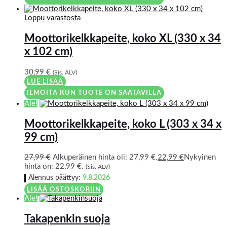
Loppu varastosta
Moottorikelkkapeite, koko XL (330 x 34
x 102 cm)
30,99
€
(Sis. ALV)
LUE LISÄÄ
ILMOITA KUN TUOTE ON SAATAVILLA
Ale!
Moottorikelkkapeite, koko L (303 x 34 x
99 cm)
27,99
€
Alkuperäinen hinta oli: 27,99 €.
22,99
€
Nykyinen
hinta on: 22,99 €.
(Sis. ALV)
Alennus päättyy:
9.8.2026
LISÄÄ OSTOSKORIIN
Ale!
Takapenkin suoja