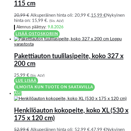
115 cm
20,99
€
Alkuperäinen hinta oli: 20,99 €.
15,99
€
Nykyinen
hinta on: 15,99 €.
(Sis. ALV)
Alennus päättyy:
9.8.2026
LISÄÄ OSTOSKORIIN
Loppu
varastosta
Pakettiauton tuulilasipeite, koko 327 x
200 cm
25,99
€
(Sis. ALV)
LUE LISÄÄ
ILMOITA KUN TUOTE ON SAATAVILLA
Ale!
Henkilöauton kokopeite, koko XL (530 x
175 x 120 cm)
52,99
€
Alkuperäinen hinta oli: 52,99 €.
47,99
€
Nykyinen