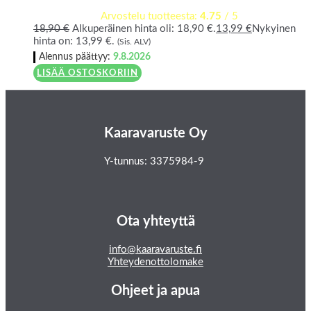
Arvostelu tuotteesta:
4.75
/ 5
18,90
€
Alkuperäinen hinta oli: 18,90 €.
13,99
€
Nykyinen
hinta on: 13,99 €.
(Sis. ALV)
Alennus päättyy:
9.8.2026
LISÄÄ OSTOSKORIIN
Kaaravaruste Oy
Y-tunnus: 3375984-9
Ota yhteyttä
info@kaaravaruste.fi
Yhteydenottolomake
Ohjeet ja apua