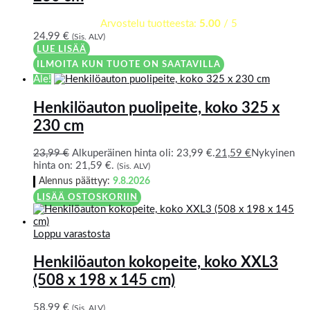
Arvostelu tuotteesta:
5.00
/ 5
24,99
€
(Sis. ALV)
LUE LISÄÄ
ILMOITA KUN TUOTE ON SAATAVILLA
Ale!
Henkilöauton puolipeite, koko 325 x
230 cm
23,99
€
Alkuperäinen hinta oli: 23,99 €.
21,59
€
Nykyinen
hinta on: 21,59 €.
(Sis. ALV)
Alennus päättyy:
9.8.2026
LISÄÄ OSTOSKORIIN
Loppu varastosta
Henkilöauton kokopeite, koko XXL3
(508 x 198 x 145 cm)
58,99
€
(Sis. ALV)