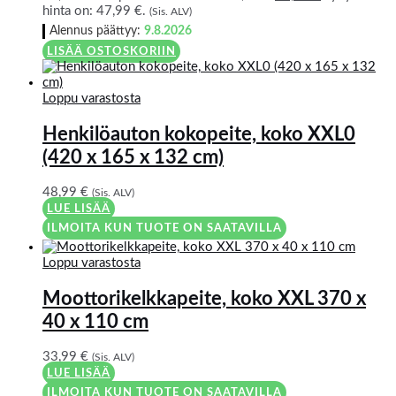
hinta on: 47,99 €.
(Sis. ALV)
Alennus päättyy:
9.8.2026
LISÄÄ OSTOSKORIIN
Loppu varastosta
Henkilöauton kokopeite, koko XXL0
(420 x 165 x 132 cm)
48,99
€
(Sis. ALV)
LUE LISÄÄ
ILMOITA KUN TUOTE ON SAATAVILLA
Loppu varastosta
Moottorikelkkapeite, koko XXL 370 x
40 x 110 cm
33,99
€
(Sis. ALV)
LUE LISÄÄ
ILMOITA KUN TUOTE ON SAATAVILLA