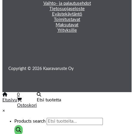
Vaihto- ja palautusehdot
Tietosuojaseloste
Evästekäytäntö
Toimitustavat
Maksutavat
Yrityksille
Copyright © 2026 Kaaravaruste Oy
0
Etusivu
Etsi tuotetta
Ostoskori
×
Products search