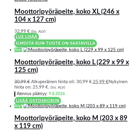
Moottoripyöräpeite, koko XL (246 x
104 x 127 cm)
32,99
€
(Sis. ALV)
LUE LISÄÄ
ILMOITA KUN TUOTE ON SAATAVILLA
Ale!
Moottoripyöräpeite, koko L (229 x 99 x
125 cm)
30,99
€
Alkuperäinen hinta oli: 30,99 €.
25,99
€
Nykyinen
hinta on: 25,99 €.
(Sis. ALV)
Alennus päättyy:
9.8.2026
LISÄÄ OSTOSKORIIN
Ale!
Moottoripyöräpeite, koko M (203 x 89
x 119 cm)