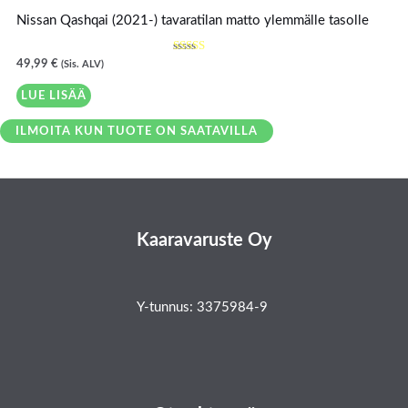
Nissan Qashqai (2021-) tavaratilan matto ylemmälle tasolle
Arvostelu
49,99
€
(Sis. ALV)
tuotteesta
:
4.00
LUE LISÄÄ
/ 5
ILMOITA KUN TUOTE ON SAATAVILLA
Kaaravaruste Oy
Y-tunnus: 3375984-9