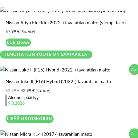
LOPPU VARASTOSTA
Nissan Ariya Electric (2022-) tavaratilan matto (ylempi taso)
57,99
€
(Sis. ALV)
LUE LISÄÄ
ILMOITA KUN TUOTE ON SAATAVILLA
Alkuperäinen
Nykyinen
Ale!
hinta
hinta
oli:
on:
Nissan Juke II (F16) Hybrid (2022-) tavaratilan matto
52,99 €.
42,99 €.
52,99
€
42,99
€
(Sis. ALV)
Alennus päättyy:
9.8.2026
LISÄÄ OSTOSKORIIN
Alkuperäinen
Nykyinen
Ale!
hinta
hinta