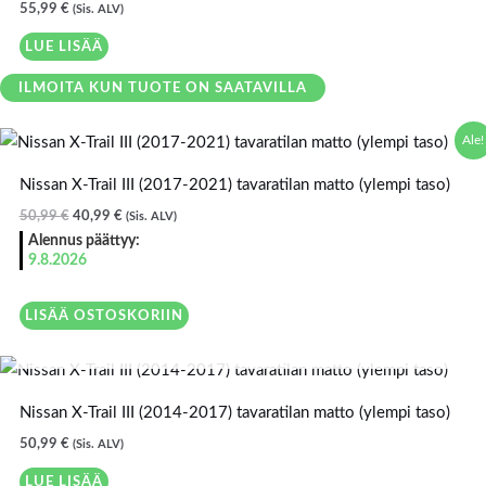
55,99
€
(Sis. ALV)
LUE LISÄÄ
ILMOITA KUN TUOTE ON SAATAVILLA
Alkuperäinen
Nykyinen
Ale!
hinta
hinta
oli:
on:
Nissan X-Trail III (2017-2021) tavaratilan matto (ylempi taso)
50,99 €.
40,99 €.
50,99
€
40,99
€
(Sis. ALV)
Alennus päättyy:
9.8.2026
LISÄÄ OSTOSKORIIN
LOPPU VARASTOSTA
Nissan X-Trail III (2014-2017) tavaratilan matto (ylempi taso)
50,99
€
(Sis. ALV)
LUE LISÄÄ