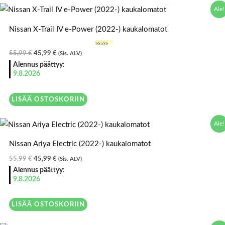
Alkuperäinen
Nykyinen
Ale!
hinta
hinta
oli:
on:
Nissan X-Trail IV e-Power (2022-) kaukalomatot
55,99 €.
45,99 €.
Arvostelu
55,99
€
45,99
€
(Sis. ALV)
tuotteesta:
5.00
Alennus päättyy:
/ 5
9.8.2026
LISÄÄ OSTOSKORIIN
Alkuperäinen
Nykyinen
Ale!
hinta
hinta
oli:
on:
Nissan Ariya Electric (2022-) kaukalomatot
55,99 €.
45,99 €.
55,99
€
45,99
€
(Sis. ALV)
Alennus päättyy:
9.8.2026
LISÄÄ OSTOSKORIIN