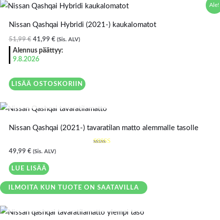
Alkuperäinen
Nykyinen
Ale!
hinta
hinta
oli:
on:
Nissan Qashqai Hybridi (2021-) kaukalomatot
51,99 €.
41,99 €.
51,99
€
41,99
€
(Sis. ALV)
Alennus päättyy:
9.8.2026
LISÄÄ OSTOSKORIIN
LOPPU VARASTOSTA
Nissan Qashqai (2021-) tavaratilan matto alemmalle tasolle
Arvostelu
49,99
€
(Sis. ALV)
tuotteesta
:
4.00
LUE LISÄÄ
/ 5
ILMOITA KUN TUOTE ON SAATAVILLA
LOPPU VARASTOSTA