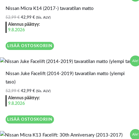
oli:
on:
Nissan Micra K14 (2017-) tavaratilan matto
52,99 €.
42,99 €.
52,99
€
42,99
€
(Sis. ALV)
Alennus päättyy:
9.8.2026
LISÄÄ OSTOSKORIIN
Alkuperäinen
Nykyinen
Ale!
hinta
hinta
oli:
on:
Nissan Juke Facelift (2014-2019) tavaratilan matto (ylempi
52,99 €.
42,99 €.
taso)
52,99
€
42,99
€
(Sis. ALV)
Alennus päättyy:
9.8.2026
LISÄÄ OSTOSKORIIN
Alkuperäinen
Nykyinen
Ale!
hinta
hinta