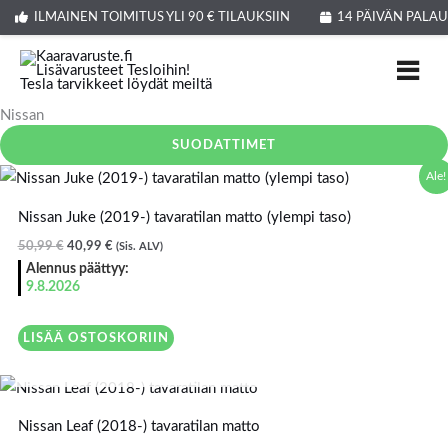
Siirry
ILMAINEN TOIMITUS YLI 90 € TILAUKSIIN
14 PÄIVÄN PALA
sisältöön
Nissan
SUODATTIMET
Alkuperäinen
Nykyinen
Ale!
hinta
hinta
oli:
on:
Nissan Juke (2019-) tavaratilan matto (ylempi taso)
50,99 €.
40,99 €.
50,99
€
40,99
€
(Sis. ALV)
Alennus päättyy:
9.8.2026
LISÄÄ OSTOSKORIIN
LOPPU VARASTOSTA
Nissan Leaf (2018-) tavaratilan matto