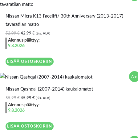
oli:
on:
52,99 €.
42,99 €.
Nissan Micra K13 Facelift/ 30th Anniversary (2013-2017)
tavaratilan matto
52,99
€
42,99
€
(Sis. ALV)
Alennus päättyy:
9.8.2026
LISÄÄ OSTOSKORIIN
Alkuperäinen
Nykyinen
Ale!
hinta
hinta
oli:
on:
Nissan Qashqai (2007-2014) kaukalomatot
55,99 €.
45,99 €.
55,99
€
45,99
€
(Sis. ALV)
Alennus päättyy:
9.8.2026
LISÄÄ OSTOSKORIIN