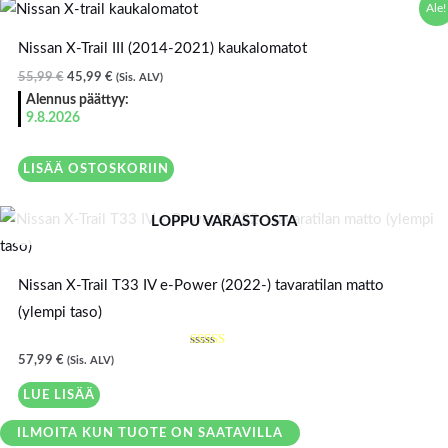
Alkuperäinen
Nykyinen
Ale!
hinta
hinta
oli:
on:
Nissan X-Trail III (2014-2021) kaukalomatot
55,99 €.
45,99 €.
55,99
€
45,99
€
(Sis. ALV)
Alennus päättyy:
9.8.2026
LISÄÄ OSTOSKORIIN
LOPPU VARASTOSTA
Nissan X-Trail T33 IV e-Power (2022-) tavaratilan matto
(ylempi taso)
Arvostelu
57,99
€
(Sis. ALV)
tuotteesta:
5.00
/ 5
LUE LISÄÄ
ILMOITA KUN TUOTE ON SAATAVILLA