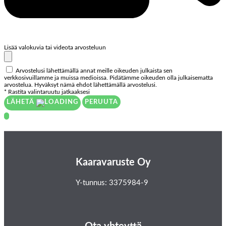
Lisää valokuvia tai videota arvosteluun
Arvostelusi lähettämällä annat meille oikeuden julkaista sen
verkkosivuillamme ja muissa medioissa. Pidätämme oikeuden olla julkaisematta
arvostelua. Hyväksyt nämä ehdot lähettämällä arvostelusi.
* Rastita valintaruutu jatkaaksesi
LÄHETÄ
PERUUTA
Kaaravaruste Oy
Y-tunnus: 3375984-9