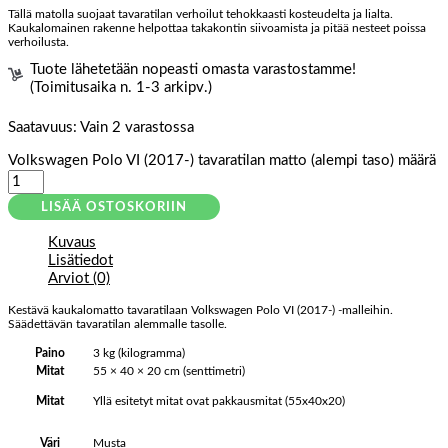
Tällä matolla suojaat tavaratilan verhoilut tehokkaasti kosteudelta ja lialta.
Kaukalomainen rakenne helpottaa takakontin siivoamista ja pitää nesteet poissa
verhoilusta.
Tuote lähetetään nopeasti omasta varastostamme!
(Toimitusaika n. 1-3 arkipv.)
Saatavuus:
Vain 2 varastossa
Volkswagen Polo VI (2017-) tavaratilan matto (alempi taso) määrä
LISÄÄ OSTOSKORIIN
Kuvaus
Lisätiedot
Arviot (0)
Kestävä kaukalomatto tavaratilaan Volkswagen Polo VI (2017-) -malleihin.
Säädettävän tavaratilan alemmalle tasolle.
Paino
3 kg (kilogramma)
Mitat
55 × 40 × 20 cm (senttimetri)
Yllä esitetyt mitat ovat pakkausmitat (55x40x20)
Mitat
Musta
Väri