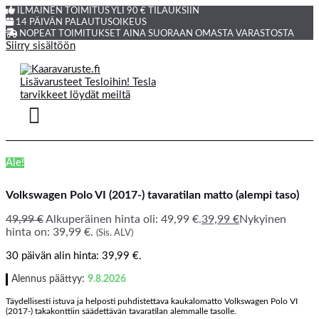
ILMAINEN TOIMITUS YLI 90 € TILAUKSIIN
14 PÄIVÄN PALAUTUSOIKEUS
NOPEAT TOIMITUKSET AINA SUORAAN OMASTA VARASTOSTA
Siirry sisältöön
Ale!
Volkswagen Polo VI (2017-) tavaratilan matto (alempi taso)
49,99
€
Alkuperäinen hinta oli: 49,99 €.
39,99
€
Nykyinen
hinta on: 39,99 €.
(Sis. ALV)
30 päivän alin hinta:
39,99
€
.
Alennus päättyy:
9.8.2026
Täydellisesti istuva ja helposti puhdistettava kaukalomatto Volkswagen Polo VI
(2017-) takakonttiin säädettävän tavaratilan alemmalle tasolle.