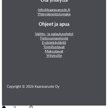
Ota yhteyttä
info@kaaravaruste.fi
Yhteydenottolomake
Ohjeet ja apua
Vaihto- ja palautusehdot
Tietosuojaseloste
Evästekäytäntö
Toimitustavat
Maksutavat
Yrityksille
Copyright © 2026 Kaaravaruste Oy
0