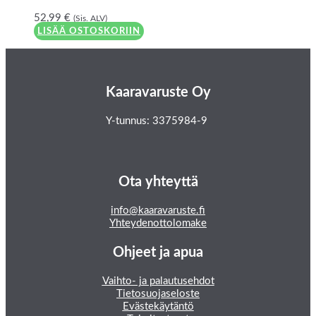
52,99
€
(Sis. ALV)
LISÄÄ OSTOSKORIIN
Kaaravaruste Oy
Y-tunnus: 3375984-9
Ota yhteyttä
info@kaaravaruste.fi
Yhteydenottolomake
Ohjeet ja apua
Vaihto- ja palautusehdot
Tietosuojaseloste
Evästekäytäntö