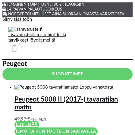
ILMAINEN TOIMITUS YLI 90 € TILAUKSIIN
14 PÄIVÄN PALAUTUSOIKEUS
NOPEAT TOIMITUKSET AINA SUORAAN OMASTA VARASTOSTA
Siirry sisältöön
Peugeot
SUODATTIMET
Loppu varastosta
Peugeot 5008 II (2017-) tavaratilan
matto
49,99
€
(Sis. ALV)
LUE LISÄÄ
ILMOITA KUN TUOTE ON SAATAVILLA