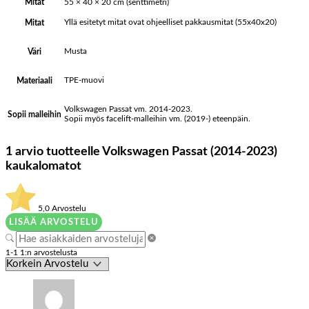
Mitat
55 × 40 × 20 cm (senttimetri)
Yllä esitetyt mitat ovat ohjeelliset pakkausmitat (55x40x20)
Mitat
Musta
Väri
TPE-muovi
Materiaali
Volkswagen Passat vm. 2014-2023.
Sopii malleihin
Sopii myös facelift-malleihin vm. (2019-) eteenpäin.
1 arvio tuotteelle
Volkswagen Passat (2014-2023)
kaukalomatot
5,0
Arvostelu
LISÄÄ ARVOSTELU
1-1 1:n arvostelusta