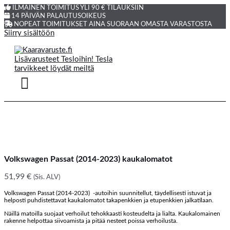
ILMAINEN TOIMITUS YLI 90 € TILAUKSIIN
14 PÄIVÄN PALAUTUSOIKEUS
NOPEAT TOIMITUKSET AINA SUORAAN OMASTA VARASTOSTA
Siirry sisältöön
Volkswagen Passat (2014-2023) kaukalomatot
51,99
€
(Sis. ALV)
Volkswagen Passat (2014-2023) -autoihin suunnitellut, täydellisesti istuvat ja
helposti puhdistettavat kaukalomatot takapenkkien ja etupenkkien jalkatilaan.
Näillä matoilla suojaat verhoilut tehokkaasti kosteudelta ja lialta. Kaukalomainen
rakenne helpottaa siivoamista ja pitää nesteet poissa verhoilusta.