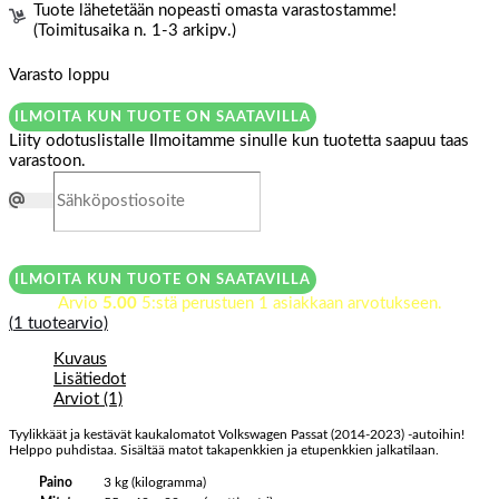
Tuote lähetetään nopeasti omasta varastostamme!
(Toimitusaika n. 1-3 arkipv.)
Varasto loppu
ILMOITA KUN TUOTE ON SAATAVILLA
Liity odotuslistalle
Ilmoitamme sinulle kun tuotetta saapuu taas
varastoon.
ILMOITA KUN TUOTE ON SAATAVILLA
Arvio
5.00
5:stä perustuen
1
asiakkaan arvotukseen.
(
1
tuotearvio)
Kuvaus
Lisätiedot
Arviot (1)
Tyylikkäät ja kestävät kaukalomatot Volkswagen Passat (2014-2023) -autoihin!
Helppo puhdistaa. Sisältää matot takapenkkien ja etupenkkien jalkatilaan.
Paino
3 kg (kilogramma)