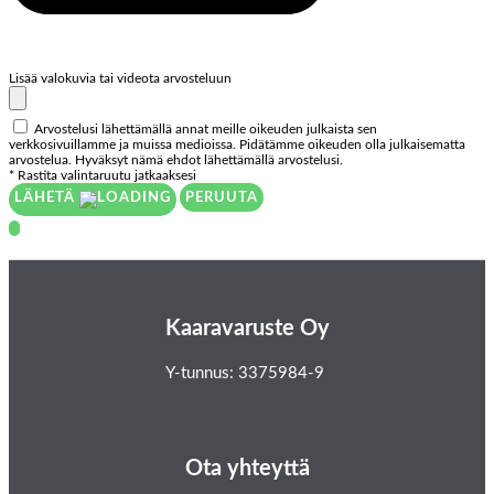
Lisää valokuvia tai videota arvosteluun
Arvostelusi lähettämällä annat meille oikeuden julkaista sen
verkkosivuillamme ja muissa medioissa. Pidätämme oikeuden olla julkaisematta
arvostelua. Hyväksyt nämä ehdot lähettämällä arvostelusi.
* Rastita valintaruutu jatkaaksesi
LÄHETÄ
PERUUTA
Kaaravaruste Oy
Y-tunnus: 3375984-9
Ota yhteyttä