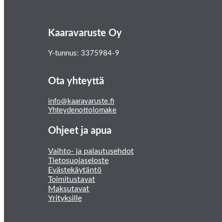
Kaaravaruste Oy
Y-tunnus: 3375984-9
Ota yhteyttä
info@kaaravaruste.fi
Yhteydenottolomake
Ohjeet ja apua
Vaihto- ja palautusehdot
Tietosuojaseloste
Evästekäytäntö
Toimitustavat
Maksutavat
Yrityksille