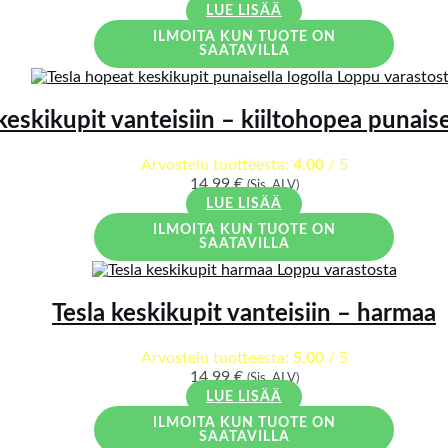
LUE LISÄÄ
ILMOITA KUN TUOTE ON
SAATAVILLA
Loppu varastos
keskikupit vanteisiin – kiiltohopea punaise
Arvostelu tuotteesta:
4.00
/ 5
14,99
€
(Sis. ALV)
LUE LISÄÄ
ILMOITA KUN TUOTE ON
SAATAVILLA
Loppu varastosta
Tesla keskikupit vanteisiin – harmaa
Arvostelu tuotteesta:
5.00
/ 5
14,99
€
(Sis. ALV)
LUE LISÄÄ
ILMOITA KUN TUOTE ON
SAATAVILLA