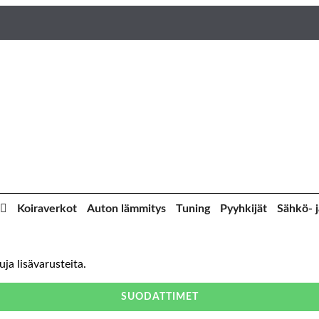
Koiraverkot
Auton lämmitys
Tuning
Pyyhkijät
Sähkö- j
ja lisävarusteita.
SUODATTIMET