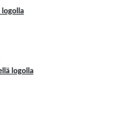
 logolla
a
llä logolla