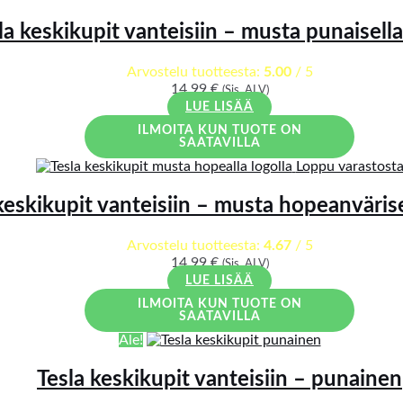
la keskikupit vanteisiin – musta punaisella
Arvostelu tuotteesta:
5.00
/ 5
14,99
€
(Sis. ALV)
LUE LISÄÄ
ILMOITA KUN TUOTE ON
SAATAVILLA
Loppu varastost
keskikupit vanteisiin – musta hopeanvärise
Arvostelu tuotteesta:
4.67
/ 5
14,99
€
(Sis. ALV)
LUE LISÄÄ
ILMOITA KUN TUOTE ON
SAATAVILLA
Ale!
Tesla keskikupit vanteisiin – punainen