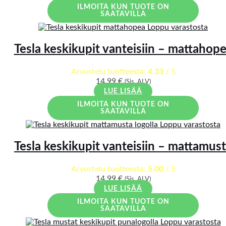
ILMOITA KUN TUOTE ON
SAATAVILLA
Loppu varastosta
Tesla keskikupit vanteisiin – mattahop
Arvostelu tuotteesta:
4.33
/ 5
14,99
€
(Sis. ALV)
LUE LISÄÄ
ILMOITA KUN TUOTE ON
SAATAVILLA
Loppu varastosta
Tesla keskikupit vanteisiin – mattamus
Arvostelu tuotteesta:
5.00
/ 5
14,99
€
(Sis. ALV)
LUE LISÄÄ
ILMOITA KUN TUOTE ON
SAATAVILLA
Loppu varastosta