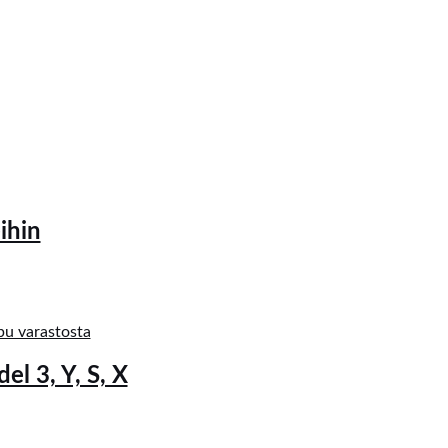
ihin
pu varastosta
el 3, Y, S, X