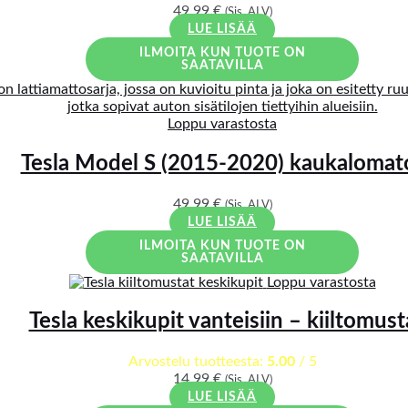
49,99
€
(Sis. ALV)
LUE LISÄÄ
ILMOITA KUN TUOTE ON
SAATAVILLA
Loppu varastosta
Tesla Model S (2015-2020) kaukalomat
49,99
€
(Sis. ALV)
LUE LISÄÄ
ILMOITA KUN TUOTE ON
SAATAVILLA
Loppu varastosta
Tesla keskikupit vanteisiin – kiiltomust
Arvostelu tuotteesta:
5.00
/ 5
14,99
€
(Sis. ALV)
LUE LISÄÄ