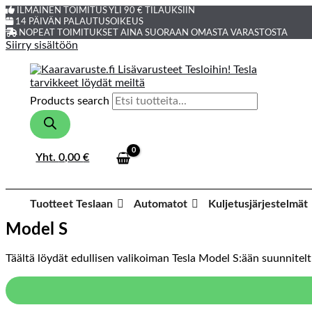
ILMAINEN TOIMITUS YLI 90 € TILAUKSIIN
14 PÄIVÄN PALAUTUSOIKEUS
NOPEAT TOIMITUKSET AINA SUORAAN OMASTA VARASTOSTA
Siirry sisältöön
Products search
Yht.
0,00
€
Tuotteet Teslaan
Automatot
Kuljetusjärjestelmät
Model S
Täältä löydät edullisen valikoiman Tesla Model S:ään suunniteltu