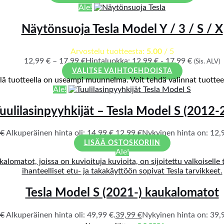
Ale!
Näytönsuoja Tesla Model Y / 3 / S / X
Arvostelu tuotteesta:
5.00
/ 5
12,99
€
–
17,99
€
Hintaluokka: 12,99 € - 17,99 €
(Sis. ALV)
VALITSE VAIHTOEHDOISTA
llä tuotteella on useampi muunnelma. Voit tehdä valinnat tuotteen
Ale!
uulilasinpyyhkijät – Tesla Model S (2012-
€
Alkuperäinen hinta oli: 14,99 €.
12,99
€
Nykyinen hinta on: 12,9
LISÄÄ OSTOSKORIIN
Ale!
Tesla Model S (2021-) kaukalomatot
€
Alkuperäinen hinta oli: 49,99 €.
39,99
€
Nykyinen hinta on: 39,9