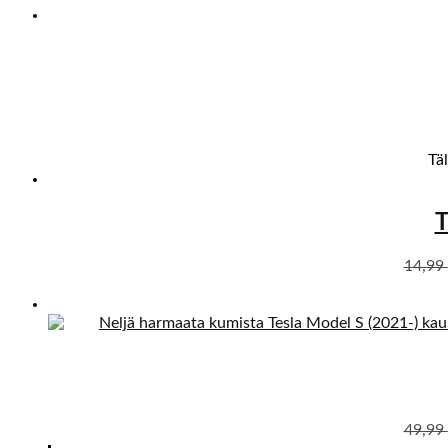
Tä
T
14,99
49,99