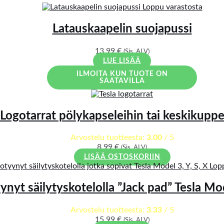
Loppu varastosta
Latauskaapelin suojapussi
13,99
€
(Sis. ALV)
LUE LISÄÄ
ILMOITA KUN TUOTE ON
SAATAVILLA
Logotarrat pölykapseleihin tai keskikuppe
Arvostelu tuotteesta:
3.00
/ 5
8,99
€
(Sis. ALV)
LISÄÄ OSTOSKORIIN
Lop
nyt säilytyskotelolla ”Jack pad” Tesla Mod
Arvostelu tuotteesta:
3.33
/ 5
15,99
€
(Sis. ALV)