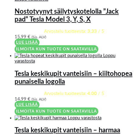
Nostotyynyt säilytyskotelolla ”Jack
pad” Tesla Model 3, Y, S, X
Arvostelu tuotteesta:
3.33
/ 5
15,99
€
(Sis. ALV)
LUE LISÄÄ
ILMOITA KUN TUOTE ON SAATAVILLA
Loppu
varastosta
Tesla keskikupit vanteisiin – kiiltohopea
punaisella logolla
Arvostelu tuotteesta:
4.00
/ 5
14,99
€
(Sis. ALV)
LUE LISÄÄ
ILMOITA KUN TUOTE ON SAATAVILLA
Loppu varastosta
Tesla keskikupit vanteisiin – harmaa