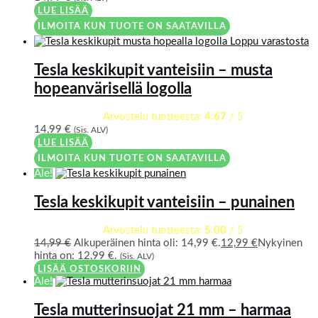
LUE LISÄÄ
ILMOITA KUN TUOTE ON SAATAVILLA
Loppu varastosta
Tesla keskikupit vanteisiin – musta
hopeanvärisellä logolla
Arvostelu tuotteesta:
4.67
/ 5
14,99
€
(Sis. ALV)
LUE LISÄÄ
ILMOITA KUN TUOTE ON SAATAVILLA
Ale!
Tesla keskikupit vanteisiin – punainen
Arvostelu tuotteesta:
5.00
/ 5
14,99
€
Alkuperäinen hinta oli: 14,99 €.
12,99
€
Nykyinen
hinta on: 12,99 €.
(Sis. ALV)
LISÄÄ OSTOSKORIIN
Ale!
Tesla mutterinsuojat 21 mm – harmaa