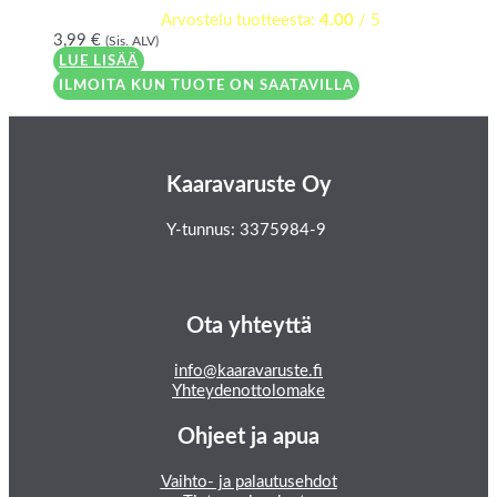
Arvostelu tuotteesta:
4.00
/ 5
3,99
€
(Sis. ALV)
LUE LISÄÄ
ILMOITA KUN TUOTE ON SAATAVILLA
Kaaravaruste Oy
Y-tunnus: 3375984-9
Ota yhteyttä
info@kaaravaruste.fi
Yhteydenottolomake
Ohjeet ja apua
Vaihto- ja palautusehdot