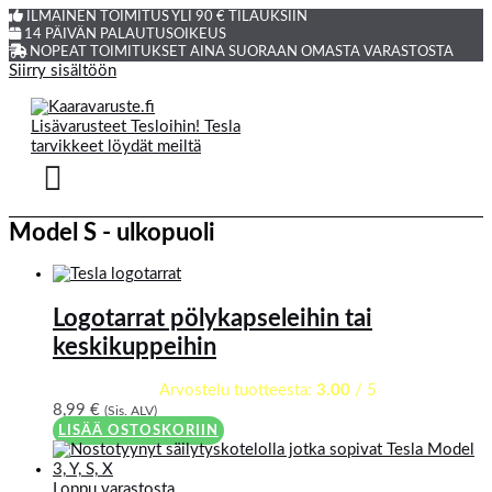
ILMAINEN TOIMITUS YLI 90 € TILAUKSIIN
14 PÄIVÄN PALAUTUSOIKEUS
NOPEAT TOIMITUKSET AINA SUORAAN OMASTA VARASTOSTA
Siirry sisältöön
Model S - ulkopuoli
Logotarrat pölykapseleihin tai
keskikuppeihin
Arvostelu tuotteesta:
3.00
/ 5
8,99
€
(Sis. ALV)
LISÄÄ OSTOSKORIIN
Loppu varastosta