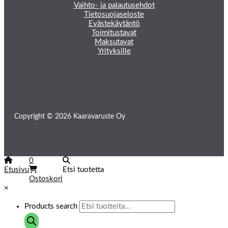
Vaihto- ja palautusehdot
Tietosuojaseloste
Evästekäytäntö
Toimitustavat
Maksutavat
Yrityksille
Copyright © 2026 Kaaravaruste Oy
0
Etusivu
Etsi tuotetta
Ostoskori
×
Products search