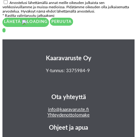
Arvostelusi lähettämällä annat meille oikeuden julkaista sen
verkkosivuillamme ja muissa medioissa. Pidätämme oikeuden olla julkaisematta
arvostelua. Hyväksyt nämä ehdot lähettämällä arvostelusi.
* Rastita valintaruutu jatkaaksesi
LÄHETÄ
PERUUTA
Kaaravaruste Oy
Y-tunnus: 3375984-9
Ota yhteyttä
info@kaaravaruste.fi
Yhteydenottolomake
Ohjeet ja apua