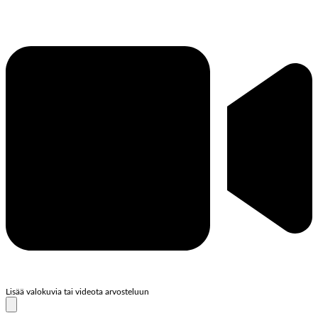
Lisää valokuvia tai videota arvosteluun