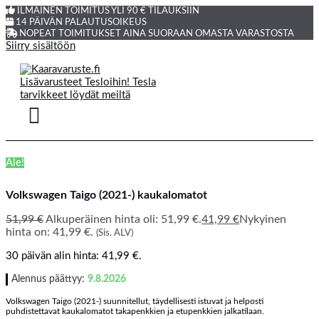
ILMAINEN TOIMITUS YLI 90 € TILAUKSIIN
14 PÄIVÄN PALAUTUSOIKEUS
NOPEAT TOIMITUKSET AINA SUORAAN OMASTA VARASTOSTA
Siirry sisältöön
Ale!
Volkswagen Taigo (2021-) kaukalomatot
51,99
€
Alkuperäinen hinta oli: 51,99 €.
41,99
€
Nykyinen
hinta on: 41,99 €.
(Sis. ALV)
30 päivän alin hinta:
41,99
€
.
Alennus päättyy:
9.8.2026
Volkswagen Taigo (2021-) suunnitellut, täydellisesti istuvat ja helposti
puhdistettavat kaukalomatot takapenkkien ja etupenkkien jalkatilaan.