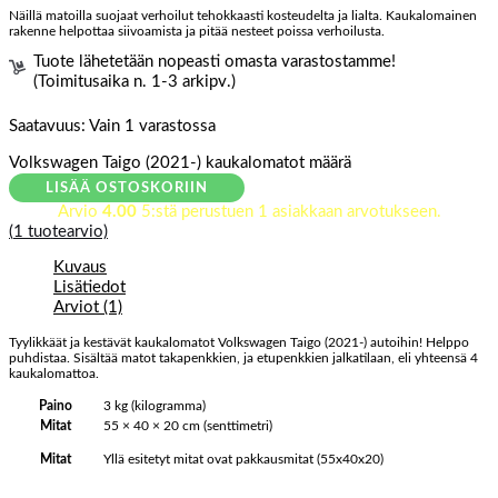
Näillä matoilla suojaat verhoilut tehokkaasti kosteudelta ja lialta. Kaukalomainen
rakenne helpottaa siivoamista ja pitää nesteet poissa verhoilusta.
Tuote lähetetään nopeasti omasta varastostamme!
(Toimitusaika n. 1-3 arkipv.)
Saatavuus:
Vain 1 varastossa
Volkswagen Taigo (2021-) kaukalomatot määrä
LISÄÄ OSTOSKORIIN
Arvio
4.00
5:stä perustuen
1
asiakkaan arvotukseen.
(
1
tuotearvio)
Kuvaus
Lisätiedot
Arviot (1)
Tyylikkäät ja kestävät kaukalomatot Volkswagen Taigo (2021-) autoihin! Helppo
puhdistaa. Sisältää matot takapenkkien, ja etupenkkien jalkatilaan, eli yhteensä 4
kaukalomattoa.
Paino
3 kg (kilogramma)
Mitat
55 × 40 × 20 cm (senttimetri)
Yllä esitetyt mitat ovat pakkausmitat (55x40x20)
Mitat