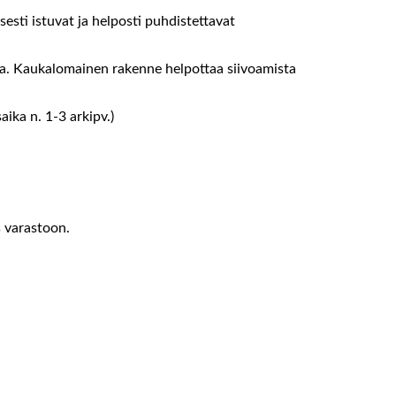
esti istuvat ja helposti puhdistettavat
alta. Kaukalomainen rakenne helpottaa siivoamista
ika n. 1-3 arkipv.)
s varastoon.