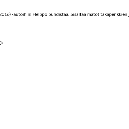
016) -autoihin! Helppo puhdistaa. Sisältää matot takapenkkien j
0)