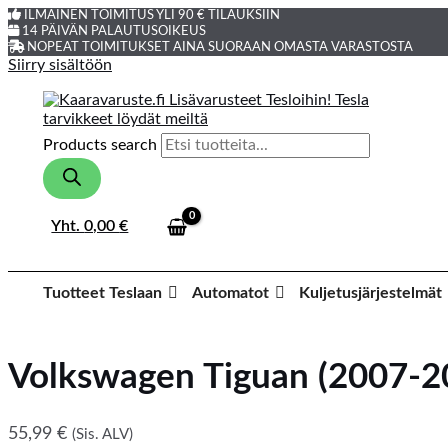
ILMAINEN TOIMITUS YLI 90 € TILAUKSIIN
14 PÄIVÄN PALAUTUSOIKEUS
NOPEAT TOIMITUKSET AINA SUORAAN OMASTA VARASTOSTA
Siirry sisältöön
Products search
Yht.
0,00
€
Tuotteet Teslaan
Automatot
Kuljetusjärjestelmät
Volkswagen Tiguan (2007-2
55,99
€
(Sis. ALV)