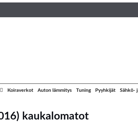
Koiraverkot
Auton lämmitys
Tuning
Pyyhkijät
Sähkö- j
016) kaukalomatot