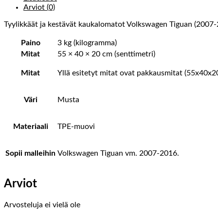
Arviot (0)
Tyylikkäät ja kestävät kaukalomatot Volkswagen Tiguan (2007-2
Paino
3 kg (kilogramma)
Mitat
55 × 40 × 20 cm (senttimetri)
Mitat
Yllä esitetyt mitat ovat pakkausmitat (55x40x2
Väri
Musta
Materiaali
TPE-muovi
Sopii malleihin
Volkswagen Tiguan vm. 2007-2016.
Arviot
Arvosteluja ei vielä ole