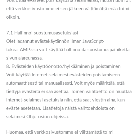
Voit ottaa evästeet pois käytöstä selaimellasi, mutta huomioi,
että verkkosivustomme ei sen jälkeen välttämättä enää toimi
oikein.
7.1 Hallinnoi suostumusasetuksiasi
Olet ladannut evästekäytännön ilman JavaScript-
tukea. AMP:ssa voit käyttää hallinnoida suostumuspainiketta
sivun alareunassa.
8. Evästeiden käyttöönotto/hylkääminen ja poistaminen
Voit käyttää Internet-selaimesi evästeiden poistamiseen
automaattisesti tai manuaalisesti. Voit myös määrittää, että
tiettyjä evästeitä ei saa asettaa. Toinen vaihtoehto on muuttaa
Internet-selaimesi asetuksia niin, että saat viestin aina, kun
eväste asetetaan. Lisätietoja näistä vaihtoehdoista on
selaimesi Ohje-osion ohjeissa.
Huomaa, että verkkosivustomme ei välttämättä toimi