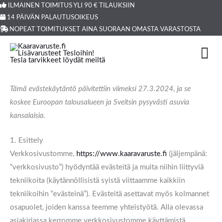
Siirry
ILMAINEN TOIMITUS YLI 90 € TILAUKSIIN
Products
14 PÄIVÄN PALAUTUSOIKEUS
sisältöön
search
NOPEAT TOIMITUKSET AINA SUORAAN OMASTA VARASTOSTA
Consent
Consent
Consent
Consent
Consent
Consent
Consent
Consent
Consent
Consent
to
to
to
to
to
to
to
to
to
to
service
service
service
service
service
service
service
service
service
service
woocommerce
elementor
wordpress
google-
jetpack
mailchimp
sourcebuster-
litespeed
google-
sekalaista
Tämä evästekäytäntö päivitettiin viimeksi 27.3.2024, ja se
analytics
js
fonts
koskee Euroopan talousalueen ja Sveitsin pysyvästi asuvia
kansalaisia.
1. Esittely
Verkkosivustomme,
https://www.kaaravaruste.fi
(jäljempänä:
“verkkosivusto”) hyödyntää evästeitä ja muita niihin liittyviä
tekniikoita (käytännöllisistä syistä viittaamme kaikkiin
tekniikoihin “evästeinä”). Evästeitä asettavat myös kolmannet
osapuolet, joiden kanssa teemme yhteistyötä. Alla olevassa
asiakirjassa kerromme verkkosivustomme käyttämistä