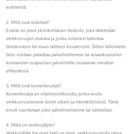
evästeistä.
2. Mitä ovat evästeet?
Eväste on pieni yksinkertainen tiedosto, joka lähetetään
verkkosivujen mukana ja jonka selaimesi tallentaa
tietokoneesi tai muun laitteesi kovalevylle. Siihen tallennettu
tieto voidaan palauttaa palvelimillemme tai asiaankuuluvien
kolmansien osapuolien palvelimille seuraavan vierailun
yhteydessä.
3. Mitä ovat komentosarjat?
Komentosarja on ohjelmointikoodia, jonka avulla
verkkosivustomme toimii oikein ja interaktiivisesti. Tämä
koodi suoritetaan joko palvelimellamme tai laitteellasi.
4. Mikä on verkkojäljite?
Verkkojäljite (tai pixel tagi) on pieni, verkkosivustolla oleva