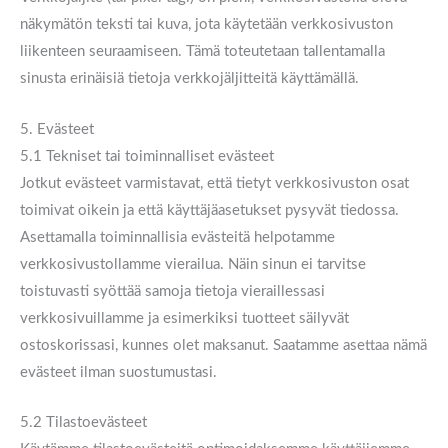
näkymätön teksti tai kuva, jota käytetään verkkosivuston
liikenteen seuraamiseen. Tämä toteutetaan tallentamalla
sinusta erinäisiä tietoja verkkojäljitteitä käyttämällä.
5. Evästeet
5.1 Tekniset tai toiminnalliset evästeet
Jotkut evästeet varmistavat, että tietyt verkkosivuston osat
toimivat oikein ja että käyttäjäasetukset pysyvät tiedossa.
Asettamalla toiminnallisia evästeitä helpotamme
verkkosivustollamme vierailua. Näin sinun ei tarvitse
toistuvasti syöttää samoja tietoja vieraillessasi
verkkosivuillamme ja esimerkiksi tuotteet säilyvät
ostoskorissasi, kunnes olet maksanut. Saatamme asettaa nämä
evästeet ilman suostumustasi.
5.2 Tilastoevästeet