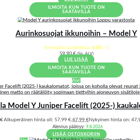
ILMOITA KUN TUOTE ON
SAATAVILLA
Loppu varastosta
Aurinkosuojat ikkunoihin – Model Y
Arvostelu tuotteesta:
4.00
/ 5
59,90
€
(Sis. ALV)
LUE LISÄÄ
ILMOITA KUN TUOTE ON
SAATAVILLA
Ale!
la Model Y Juniper Facelift (2025-) kauka
€
Alkuperäinen hinta oli: 57,99 €.
47,99
€
Nykyinen hinta on: 47,9
Alennus päättyy:
9.8.2026
LISÄÄ OSTOSKORIIN
Ale!