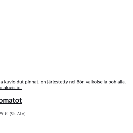
lomatot
9 €.
(Sis. ALV)