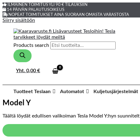
ILMAINEN TOIMITUS YLI 90 € TILAUKSIIN
14 PÄIVÄN PALAUTUSOIKEUS
NOPEAT TOIMITUKSET AINA SUORAAN OMASTA VARASTOSTA
Siirry sisältöön
Products search
Yht.
0,00
€
Tuotteet Teslaan
Automatot
Kuljetusjärjestelmät
Model Y
Täältä löydät edullisen valikoiman Tesla Model Y:hyn suunnitelt