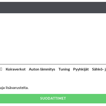
Koiraverkot
Auton lämmitys
Tuning
Pyyhkijät
Sähkö- j
uja lisävarusteita.
SUODATTIMET