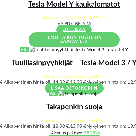
Tesla Model Y kaukalomatot
Arvostelu tuotteesta:
4.82
/ 5
66,90
€
(Sis. ALV)
LUE LISÄÄ
ILMOITA KUN TUOTE ON
SAATAVILLA
Ale!
Tuulilasinpyyhkijät – Tesla Model 3 / 
Arvostelu tuotteesta:
5.00
/ 5
€
Alkuperäinen hinta oli: 14,99 €.
12,99
€
Nykyinen hinta on: 12,9
LISÄÄ OSTOSKORIIN
Ale!
Takapenkin suoja
Arvostelu tuotteesta:
4.75
/ 5
€
Alkuperäinen hinta oli: 18,90 €.
13,99
€
Nykyinen hinta on: 13,9
Alennus päättyy:
9.8.2026