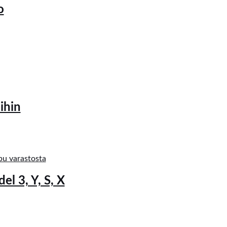
o
ihin
pu varastosta
el 3, Y, S, X