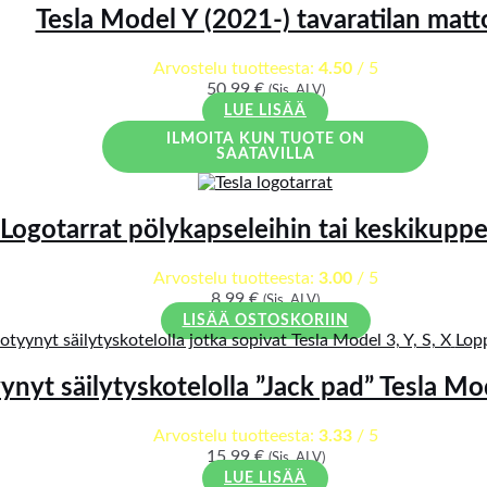
Tesla Model Y (2021-) tavaratilan matt
Arvostelu tuotteesta:
4.50
/ 5
50,99
€
(Sis. ALV)
LUE LISÄÄ
ILMOITA KUN TUOTE ON
SAATAVILLA
Logotarrat pölykapseleihin tai keskikuppe
Arvostelu tuotteesta:
3.00
/ 5
8,99
€
(Sis. ALV)
LISÄÄ OSTOSKORIIN
Lop
nyt säilytyskotelolla ”Jack pad” Tesla Mod
Arvostelu tuotteesta:
3.33
/ 5
15,99
€
(Sis. ALV)
LUE LISÄÄ