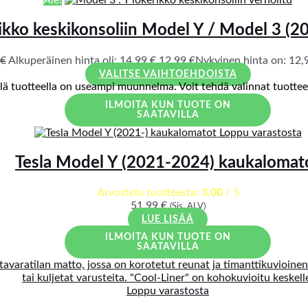
ikko keskikonsoliin Model Y / Model 3 (2
€
Alkuperäinen hinta oli: 14,99 €.
12,99
€
Nykyinen hinta on: 12,9
VALITSE VAIHTOEHDOISTA
llä tuotteella on useampi muunnelma. Voit tehdä valinnat tuotteen
ILMOITA KUN TUOTE ON
SAATAVILLA
Loppu varastosta
Tesla Model Y (2021-2024) kaukalomat
Arvostelu tuotteesta:
3.00
/ 5
51,99
€
(Sis. ALV)
LUE LISÄÄ
ILMOITA KUN TUOTE ON
SAATAVILLA
Loppu varastosta