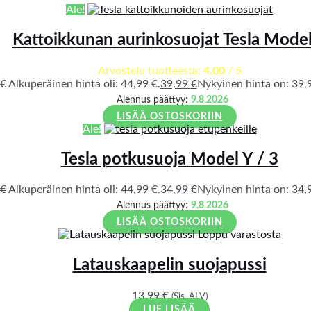
Ale!
Kattoikkunan aurinkosuojat Tesla Model
Arvostelu tuotteesta:
4.00
/ 5
€
Alkuperäinen hinta oli: 44,99 €.
39,99
€
Nykyinen hinta on: 39,9
Alennus päättyy:
9.8.2026
LISÄÄ OSTOSKORIIN
Ale!
Tesla potkusuoja Model Y / 3
€
Alkuperäinen hinta oli: 44,99 €.
34,99
€
Nykyinen hinta on: 34,9
Alennus päättyy:
9.8.2026
LISÄÄ OSTOSKORIIN
Loppu varastosta
Latauskaapelin suojapussi
13,99
€
(Sis. ALV)
LUE LISÄÄ