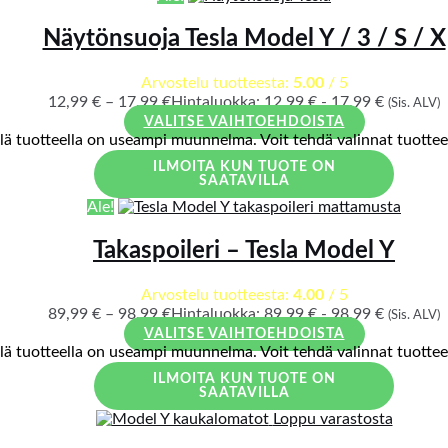
Näytönsuoja Tesla Model Y / 3 / S / X
Arvostelu tuotteesta:
5.00
/ 5
12,99
€
–
17,99
€
Hintaluokka: 12,99 € - 17,99 €
(Sis. ALV)
VALITSE VAIHTOEHDOISTA
llä tuotteella on useampi muunnelma. Voit tehdä valinnat tuotteen
ILMOITA KUN TUOTE ON
SAATAVILLA
Ale!
Takaspoileri – Tesla Model Y
Arvostelu tuotteesta:
4.00
/ 5
89,99
€
–
98,99
€
Hintaluokka: 89,99 € - 98,99 €
(Sis. ALV)
VALITSE VAIHTOEHDOISTA
llä tuotteella on useampi muunnelma. Voit tehdä valinnat tuotteen
ILMOITA KUN TUOTE ON
SAATAVILLA
Loppu varastosta