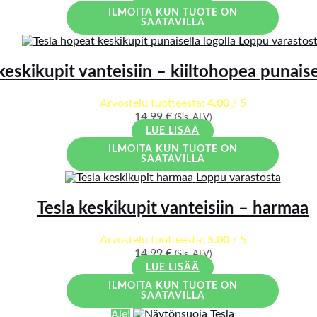
ILMOITA KUN TUOTE ON
SAATAVILLA
Loppu varastos
keskikupit vanteisiin – kiiltohopea punaise
Arvostelu tuotteesta:
4.00
/ 5
14,99
€
(Sis. ALV)
LUE LISÄÄ
ILMOITA KUN TUOTE ON
SAATAVILLA
Loppu varastosta
Tesla keskikupit vanteisiin – harmaa
Arvostelu tuotteesta:
5.00
/ 5
14,99
€
(Sis. ALV)
LUE LISÄÄ
ILMOITA KUN TUOTE ON
SAATAVILLA
Ale!