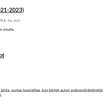
021-2023)
9 €.
(Sis. ALV)
 sivulla.
ot