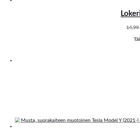
Loker
14,99
Tä