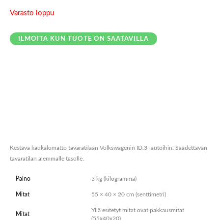
Varasto loppu
ILMOITA KUN TUOTE ON SAATAVILLA
Kuvaus
Lisätiedot
Arviot (0)
Kestävä kaukalomatto tavaratilaan Volkswagenin ID.3 -autoihin. Säädettävän
tavaratilan alemmalle tasolle.
Paino
3 kg (kilogramma)
Mitat
55 × 40 × 20 cm (senttimetri)
Yllä esitetyt mitat ovat pakkausmitat
Mitat
(55x40x20)