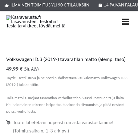
Siirry
ILMAINEN TOIMITUS YLI 90 € TILAUKSIIN
14 PÄIVÄN PALA
sisältöön
Volkswagen ID.3 (2019-) tavaratilan matto (alempi taso)
49,99
€
(Sis. ALV)
Täydellisesti istuva ja helposti puhdistettava kaukalomatto Volkswagen ID.3
(2019-) takakonttiin.
Tällä matolla suojaat tavaratilan verhoilut tehokkaasti kosteudelta ja lialta.
Kaukalomainen rakenne helpottaa takakontin siivoamista ja pitää nesteet
poissa verhoilusta.
Tuote lähetetään nopeasti omasta varastostamme!
(Toimitusaika n. 1-3 arkipv.)