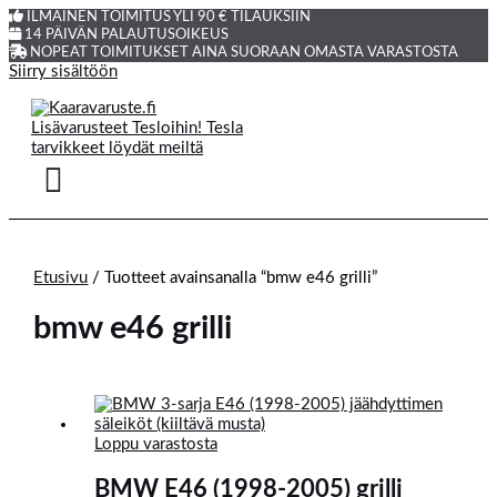
ILMAINEN TOIMITUS YLI 90 € TILAUKSIIN
14 PÄIVÄN PALAUTUSOIKEUS
NOPEAT TOIMITUKSET AINA SUORAAN OMASTA VARASTOSTA
Siirry sisältöön
Etusivu
/ Tuotteet avainsanalla “bmw e46 grilli”
bmw e46 grilli
Loppu varastosta
BMW E46 (1998-2005) grilli