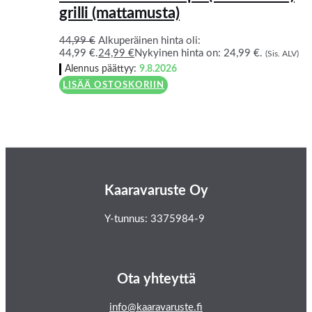
grilli (mattamusta)
44,99
€
Alkuperäinen hinta oli:
44,99 €.
24,99
€
Nykyinen hinta on: 24,99 €.
(Sis. ALV)
Alennus päättyy:
9.8.2026
LISÄÄ OSTOSKORIIN
Kaaravaruste Oy
Y-tunnus: 3375984-9
Ota yhteyttä
info@kaaravaruste.fi