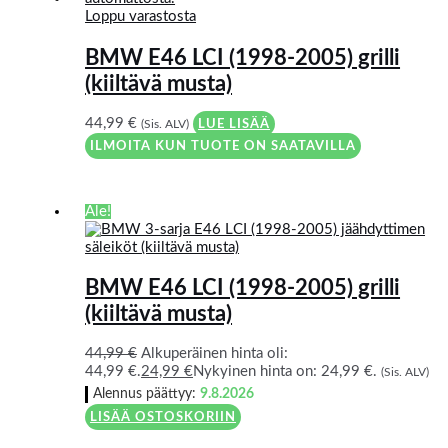
Loppu varastosta
BMW E46 LCI (1998-2005) grilli
(kiiltävä musta)
44,99
€
(Sis. ALV)
LUE LISÄÄ
ILMOITA KUN TUOTE ON SAATAVILLA
Ale!
BMW E46 LCI (1998-2005) grilli
(kiiltävä musta)
44,99
€
Alkuperäinen hinta oli:
44,99 €.
24,99
€
Nykyinen hinta on: 24,99 €.
(Sis. ALV)
Alennus päättyy:
9.8.2026
LISÄÄ OSTOSKORIIN