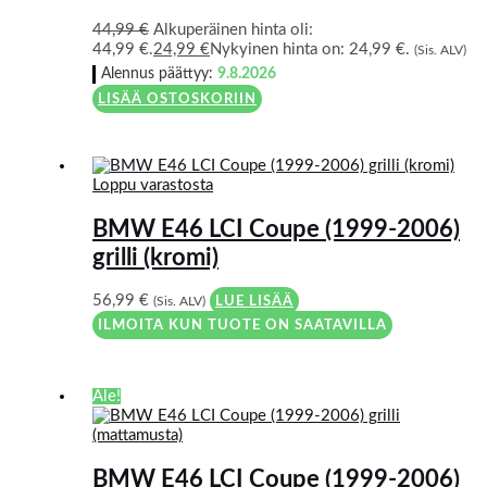
44,99
€
Alkuperäinen hinta oli:
44,99 €.
24,99
€
Nykyinen hinta on: 24,99 €.
(Sis. ALV)
Alennus päättyy:
9.8.2026
LISÄÄ OSTOSKORIIN
Loppu varastosta
BMW E46 LCI Coupe (1999-2006)
grilli (kromi)
56,99
€
(Sis. ALV)
LUE LISÄÄ
ILMOITA KUN TUOTE ON SAATAVILLA
Ale!
BMW E46 LCI Coupe (1999-2006)