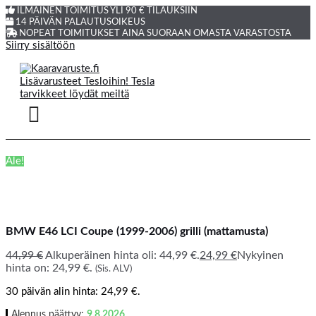
ILMAINEN TOIMITUS YLI 90 € TILAUKSIIN
14 PÄIVÄN PALAUTUSOIKEUS
NOPEAT TOIMITUKSET AINA SUORAAN OMASTA VARASTOSTA
Siirry sisältöön
Ale!
BMW E46 LCI Coupe (1999-2006) grilli (mattamusta)
44,99
€
Alkuperäinen hinta oli: 44,99 €.
24,99
€
Nykyinen
hinta on: 24,99 €.
(Sis. ALV)
30 päivän alin hinta:
24,99
€
.
Alennus päättyy:
9.8.2026