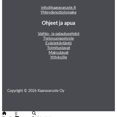
info@kaaravaruste.fi
Yhteydenottolomake
Ohjeet ja apua
Vaihto- ja palautusehdot
Tietosuojaseloste
Evästekäytäntö
Toimitustavat
Maksutavat
Yrityksille
Copyright © 2026 Kaaravaruste Oy
0