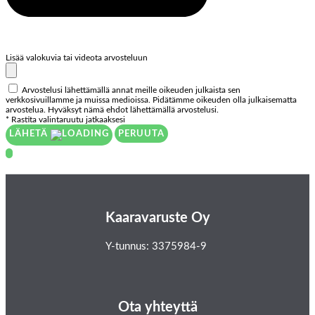
Lisää valokuvia tai videota arvosteluun
Arvostelusi lähettämällä annat meille oikeuden julkaista sen
verkkosivuillamme ja muissa medioissa. Pidätämme oikeuden olla julkaisematta
arvostelua. Hyväksyt nämä ehdot lähettämällä arvostelusi.
* Rastita valintaruutu jatkaaksesi
LÄHETÄ
PERUUTA
Kaaravaruste Oy
Y-tunnus: 3375984-9
Ota yhteyttä