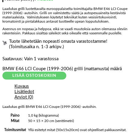
Laadukas grilli luotettavalta eurooppalaiselta toimittajalta BMW E46 LCI Coupe
(1999-2006) -autoihin. Grilli on valmistettu säätä ja autopesuaineita kestävistä
materiaaleista. Valmistukseen käytetyt tekniikat kuten vesisiirtokuviointi,
kromatointi ja pintalakkaus antavat tuotteelle upean lopputuloksen.
Asennus on nopeaa ja helppoa, eikä se vaadi muutoksia auton olemassa oleviin
rakenteisiin. Pakkaus sisältää säleiköt sekä oikealle että vasemmalle puolelle.
Tuote lähetetään nopeasti omasta varastostamme!
(Toimitusaika n. 1-3 arkipv.)
Saatavuus:
Vain 1 varastossa
BMW E46 LCI Coupe (1999-2006) grilli (mattamusta) määrä
LISÄÄ OSTOSKORIIN
Kuvaus
Lisätiedot
Arviot (0)
Laadukas grilli BMW E46 LCI Coupe (1999-2006) -autoihin.
Paino
1,0 kg (kilogramma)
Mitat
50 × 15 × 20 cm (senttimetri)
Yllä esitetyt mitat (50x15x20cm) ovat ohjeelliset pakkausmitat.
Toimitusmitat