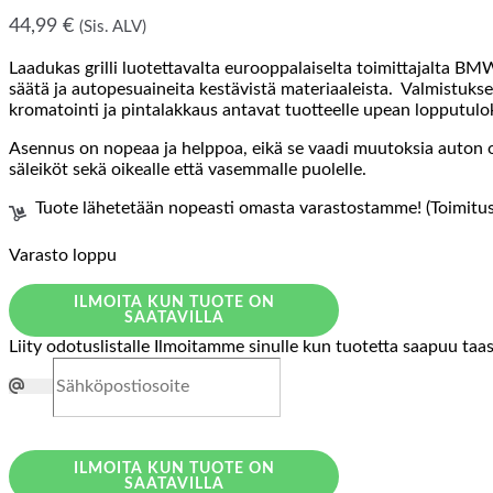
44,99
€
(Sis. ALV)
Laadukas grilli luotettavalta eurooppalaiselta toimittajalta BM
säätä ja autopesuaineita kestävistä materiaaleista. Valmistuksee
kromatointi ja pintalakkaus antavat tuotteelle upean lopputulo
Asennus on nopeaa ja helppoa, eikä se vaadi muutoksia auton ol
säleiköt sekä oikealle että vasemmalle puolelle.
Tuote lähetetään nopeasti omasta varastostamme! (Toimitusa
Varasto loppu
ILMOITA KUN TUOTE ON
SAATAVILLA
Liity odotuslistalle
Ilmoitamme sinulle kun tuotetta saapuu taa
ILMOITA KUN TUOTE ON
SAATAVILLA