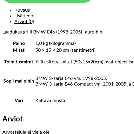
Kuvaus
Lisätiedot
Arviot (0)
Laadukas grilli BMW E46 (1998-2005) -autoihin.
Paino
1,0 kg (kilogramma)
Mitat
50 × 15 × 20 cm (senttimetri)
Toimitusmitat
Yllä esitetyt mitat (50x15x20cm) ovat ohjeellis
BMW 3-sarja E46 vm. 1998-2005,
Sopii malleihin
BMW 3-sarja E46 Compact vm. 2001-2005 ja B
Väri
Kiiltävä musta
Arviot
Arvosteluja ei vielä ole