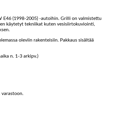
W E46 (1998-2005) -autoihin. Grilli on valmistettu
n käytetyt tekniikat kuten vesisiirtokuviointi,
ksen.
emassa oleviin rakenteisiin. Pakkaus sisältää
ika n. 1-3 arkipv.)
s varastoon.