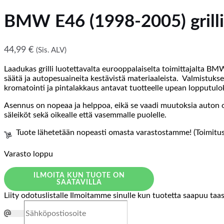
BMW E46 (1998-2005) grilli 
44,99
€
(Sis. ALV)
Laadukas grilli luotettavalta eurooppalaiselta toimittajalta BM
säätä ja autopesuaineita kestävistä materiaaleista. Valmistuksee
kromatointi ja pintalakkaus antavat tuotteelle upean lopputulo
Asennus on nopeaa ja helppoa, eikä se vaadi muutoksia auton ol
säleiköt sekä oikealle että vasemmalle puolelle.
Tuote lähetetään nopeasti omasta varastostamme! (Toimitusa
Varasto loppu
ILMOITA KUN TUOTE ON
SAATAVILLA
Liity odotuslistalle
Ilmoitamme sinulle kun tuotetta saapuu taa