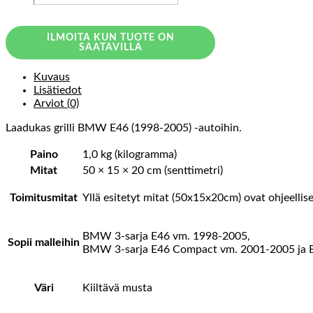
ILMOITA KUN TUOTE ON
SAATAVILLA
Kuvaus
Lisätiedot
Arviot (0)
Laadukas grilli BMW E46 (1998-2005) -autoihin.
Paino
1,0 kg (kilogramma)
Mitat
50 × 15 × 20 cm (senttimetri)
Toimitusmitat
Yllä esitetyt mitat (50x15x20cm) ovat ohjeellis
BMW 3-sarja E46 vm. 1998-2005,
Sopii malleihin
BMW 3-sarja E46 Compact vm. 2001-2005 ja B
Väri
Kiiltävä musta