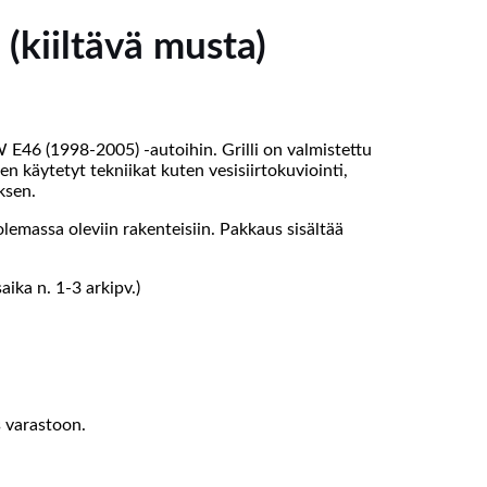
(kiiltävä musta)
W E46 (1998-2005) -autoihin. Grilli on valmistettu
n käytetyt tekniikat kuten vesisiirtokuviointi,
ksen.
emassa oleviin rakenteisiin. Pakkaus sisältää
ika n. 1-3 arkipv.)
s varastoon.