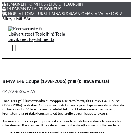
ILMAINEN TOIMITUS YLI 90 € TILAUKSIIN
14 PÄIVÄN PALAUTUSOIKEUS
NOPEAT TOIMITUKSET AINA SUORAAN OMASTA VARASTOSTA
Siirry sisältöön
BMW E46 Coupe (1998-2006) grilli (kiiltävä musta)
44,99
€
(Sis. ALV)
Laadukas grilli luotettavalta eurooppalaiselta toimittajalta BMW E46 Coupe
(1998-2006) -autoihin. Grilli on valmistettu säätä ja autopesuaineita kestävistä
materiaaleista. Valmistukseen käytetyt tekniikat kuten vesisiirtokuviointi,
kromatointi ja pintalakkaus antavat tuotteelle upean lopputuloksen.
Asennus on nopeaa ja helppoa, eikä se vaadi muutoksia auton olemassa oleviin
rakenteisiin. Pakkaus sisältää säleiköt sekä oikealle että vasemmalle puolelle.