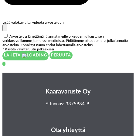
Lisää valokuvia tai videota arvosteluun
Arvostelusi lähettämällä annat meille oikeuden julkaista sen
verkkosivuillamme ja muissa medioissa. Pidätämme oikeuden olla julkaisematta
arvostelua. Hyväksyt nämä ehdot lähettämällä arvostelusi.
* Rastita valintaruutu jatkaaksesi
LÄHETÄ
PERUUTA
Kaaravaruste Oy
Y-tunnus: 3375984-9
Ota yhteyttä