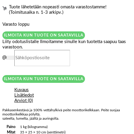
Tuote lähetetään nopeasti omasta varastostamme!
(Toimitusaika n. 1-3 arkipv.)
Varasto loppu
ILMOITA KUN TUOTE ON SAATAVILLA
Liity odotuslistalle
Ilmoitamme sinulle kun tuotetta saapuu taas
varastoon.
ILMOITA KUN TUOTE ON SAATAVILLA
Kuvaus
Lisätiedot
Arviot (0)
Pakkasenkestävä ja 100% vettähylkivä peite moottorikelkkaan. Peite suojaa
moottorikelkkaa pölyltä,
sateelta, lumelta, jäältä ja auringolta.
Paino
1 kg (kilogramma)
Mitat
35 × 25 × 10 cm (senttimetri)