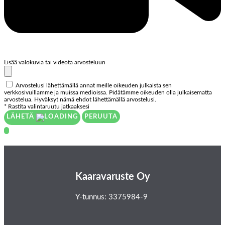
Lisää valokuvia tai videota arvosteluun
Arvostelusi lähettämällä annat meille oikeuden julkaista sen
verkkosivuillamme ja muissa medioissa. Pidätämme oikeuden olla julkaisematta
arvostelua. Hyväksyt nämä ehdot lähettämällä arvostelusi.
* Rastita valintaruutu jatkaaksesi
LÄHETÄ
PERUUTA
Kaaravaruste Oy
Y-tunnus: 3375984-9