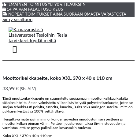
ILMAINEN TOIMITUS YLI 90 € TILAUKSIIN
14 PÄIVÄN PALAUTUSOIKEUS
NOPEAT TOIMITUKSET AINA SUORAAN OMASTA VARASTOSTA
Siirry sisältöön
Moottorikelkkapeite, koko XXL 370 x 40 x 110 cm
33,99
€
(Sis. ALV)
Tämä moottorikelkkapeite on suunniteltu suojaamaan moottorikelkkaa kaikilta
sääolosuhteilta. Se on valmistettu silikonikäsitellystä polyesterikankaasta, joten se
suojaa tehokkaasti pölyltä, sateelta, lumelta, jäältä sekä auringon säteiltä. Peite on
pakkasenkestävä ja 100% vettähylkivä.
Hengittävä materiaali minimoi kondensioveden muodostumisen peitteen ja
moottorikelkan pinnan väliin. Peitteen joustoresori takaa tiiviin istuvuuden ja
varmistaa, että se pysyy paikoillaan kovassakin tuulessa.
Koko XXL / 370 x 40 x 110 cm