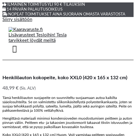
ILMAINEN TOIMITUS YLI 90 € TILAUKSIIN
14 PÄIVÄN PALAUTUSOIKEUS
NOPEAT TOIMITUKSET AINA SUORAAN OMASTA VARASTOSTA
Siirry sisältöön
Henkilöauton kokopeite, koko XXL0 (420 x 165 x 132 cm)
48,99
€
(Sis. ALV)
Tämä henkilöauton suojapeite on suunniteltu suojaamaan autoa kaikilta
sääolosuhteilta. Se on valmistettu silikonikäsitellystä polyesterikankaasta, joten se
suojaa tehokkaasti pölyltä, sateelta, lumelta, jäältä sekä auringon säteiltä. Peite on
pakkasenkestävä ja 100% vettähylkivä.
Hengittävä materiaali minimoi kondensioveden muodostumisen peitteen ja auton
pinnan väliin. Peitteen etu- ja takaosien joustoresorit takaavat tiiviin istuvuuden ja
varmistavat, että se pysyy paikoillaan kovassakin tuulessa.
Koko XXL0 (420 x 165 x 132 cm) Huom. Voit varmistaa peitteen sopivuuden