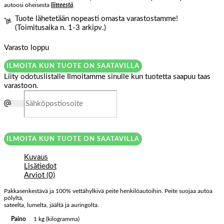
autoosi oheisesta
liitteestä
.
Tuote lähetetään nopeasti omasta varastostamme!
(Toimitusaika n. 1-3 arkipv.)
Varasto loppu
ILMOITA KUN TUOTE ON SAATAVILLA
Liity odotuslistalle
Ilmoitamme sinulle kun tuotetta saapuu taas
varastoon.
ILMOITA KUN TUOTE ON SAATAVILLA
Kuvaus
Lisätiedot
Arviot (0)
Pakkasenkestävä ja 100% vettähylkivä peite henkilöautoihin. Peite suojaa autoa
pölyltä,
sateelta, lumelta, jäältä ja auringolta.
Paino
1 kg (kilogramma)