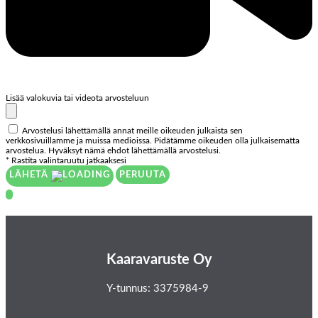
Lisää valokuvia tai videota arvosteluun
Arvostelusi lähettämällä annat meille oikeuden julkaista sen
verkkosivuillamme ja muissa medioissa. Pidätämme oikeuden olla julkaisematta
arvostelua. Hyväksyt nämä ehdot lähettämällä arvostelusi.
* Rastita valintaruutu jatkaaksesi
LÄHETÄ
PERUUTA
Kaaravaruste Oy
Y-tunnus: 3375984-9