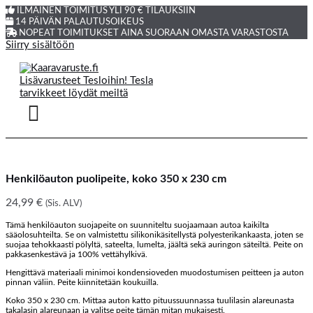
ILMAINEN TOIMITUS YLI 90 € TILAUKSIIN
14 PÄIVÄN PALAUTUSOIKEUS
NOPEAT TOIMITUKSET AINA SUORAAN OMASTA VARASTOSTA
Siirry sisältöön
Henkilöauton puolipeite, koko 350 x 230 cm
24,99
€
(Sis. ALV)
Tämä henkilöauton suojapeite on suunniteltu suojaamaan autoa kaikilta
sääolosuhteilta. Se on valmistettu silikonikäsitellystä polyesterikankaasta, joten se
suojaa tehokkaasti pölyltä, sateelta, lumelta, jäältä sekä auringon säteiltä. Peite on
pakkasenkestävä ja 100% vettähylkivä.
Hengittävä materiaali minimoi kondensioveden muodostumisen peitteen ja auton
pinnan väliin. Peite kiinnitetään koukuilla.
Koko 350 x 230 cm. Mittaa auton katto pituussuunnassa tuulilasin alareunasta
takalasin alareunaan ja valitse peite tämän mitan mukaisesti.