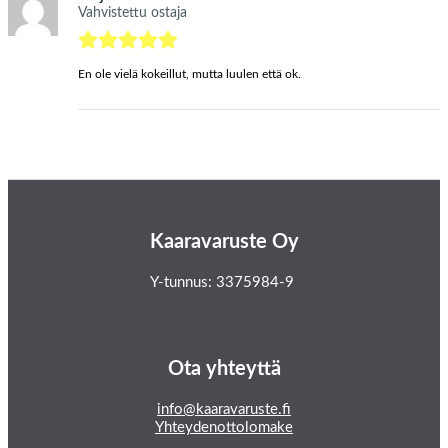
Vahvistettu ostaja
En ole vielä kokeillut, mutta luulen että ok.
Kaaravaruste Oy
Y-tunnus: 3375984-9
Ota yhteyttä
info@kaaravaruste.fi
Yhteydenottolomake