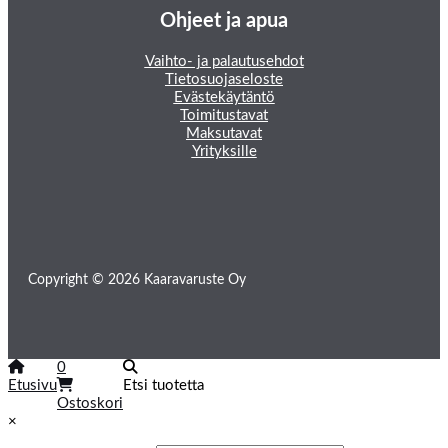
Ohjeet ja apua
Vaihto- ja palautusehdot
Tietosuojaseloste
Evästekäytäntö
Toimitustavat
Maksutavat
Yrityksille
Copyright © 2026 Kaaravaruste Oy
0
Etusivu
Etsi tuotetta
Ostoskori
×