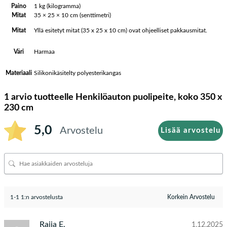
Paino
1 kg (kilogramma)
Mitat
35 × 25 × 10 cm (senttimetri)
Yllä esitetyt mitat (35 x 25 x 10 cm) ovat ohjeelliset pakkausmitat.
Mitat
Harmaa
Väri
Silikonikäsitelty polyesterikangas
Materiaali
1 arvio tuotteelle
Henkilöauton puolipeite, koko 350 x
230 cm
5,0
Arvostelu
Lisää arvostelu
1-1 1:n arvostelusta
Raija E.
1.12.2025