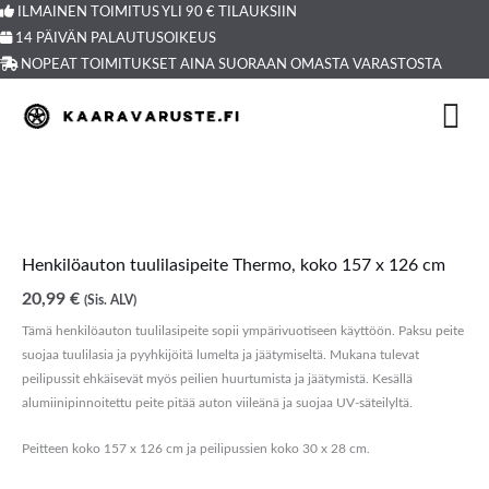
Siirry
ILMAINEN TOIMITUS YLI 90 € TILAUKSIIN
14 PÄIVÄN PALAUTUSOIKEUS
sisältöön
NOPEAT TOIMITUKSET AINA SUORAAN OMASTA VARASTOSTA
Henkilöauton tuulilasipeite Thermo, koko 157 x 126 cm
20,99
€
(Sis. ALV)
Tämä henkilöauton tuulilasipeite sopii ympärivuotiseen käyttöön. Paksu peite
suojaa tuulilasia ja pyyhkijöitä lumelta ja jäätymiseltä. Mukana tulevat
peilipussit ehkäisevät myös peilien huurtumista ja jäätymistä. Kesällä
alumiinipinnoitettu peite pitää auton viileänä ja suojaa UV-säteilyltä.
Peitteen koko 157 x 126 cm ja peilipussien koko 30 x 28 cm.