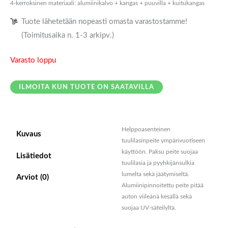
4-kerroksinen materiaali: alumiinikalvo + kangas + puuvilla + kuitukangas
Tuote lähetetään nopeasti omasta varastostamme!
(Toimitusaika n. 1-3 arkipv.)
Varasto loppu
ILMOITA KUN TUOTE ON SAATAVILLA
Helppoasenteinen
Kuvaus
tuulilasinpeite ympärivuotiseen
käyttöön. Paksu peite suojaa
Lisätiedot
tuulilasia ja pyyhkijänsulkia
lumelta sekä jäätymiseltä.
Arviot (0)
Alumiinipinnoitettu peite pitää
auton viileänä kesällä sekä
suojaa UV-säteilyltä.