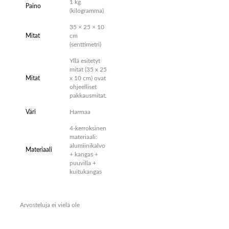
1 kg
Paino
(kilogramma)
35 × 25 × 10
Mitat
cm
(senttimetri)
Yllä esitetyt
mitat (35 x 25
Mitat
x 10 cm) ovat
ohjeelliset
pakkausmitat.
Väri
Harmaa
4-kerroksinen
materiaali:
alumiinikalvo
Materiaali
+ kangas +
puuvilla +
kuitukangas
Arvosteluja ei vielä ole