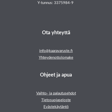
Y-tunnus: 3375984-9
Ota yhteyttä
info@kaaravaruste.fi
Yhteydenottolomake
Ohjeet ja apua
Vaihto- ja palautusehdot
Tietosuojaseloste
Evästekäytäntö