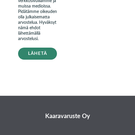
verkkosivuillamme ja
muissa medioissa.
Pidätämme oikeuden
olla julkaisematta
arvostelua. Hyväksyt
nämä ehdot
lähettämällä
arvostelusi.
LÄHETÄ
Kaaravaruste Oy