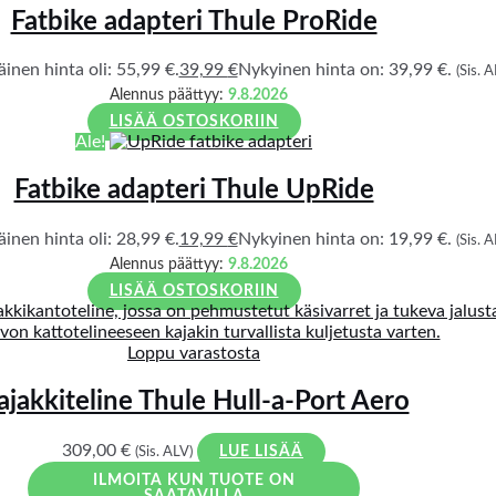
Fatbike adapteri Thule ProRide
inen hinta oli: 55,99 €.
39,99
€
Nykyinen hinta on: 39,99 €.
(Sis. A
Alennus päättyy:
9.8.2026
LISÄÄ OSTOSKORIIN
Ale!
Fatbike adapteri Thule UpRide
inen hinta oli: 28,99 €.
19,99
€
Nykyinen hinta on: 19,99 €.
(Sis. A
Alennus päättyy:
9.8.2026
LISÄÄ OSTOSKORIIN
Loppu varastosta
ajakkiteline Thule Hull-a-Port Aero
309,00
€
(Sis. ALV)
LUE LISÄÄ
ILMOITA KUN TUOTE ON