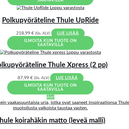
SAATAVILLA
Loppu varastosta
Polkupyöräteline Thule UpRide
218,99
€
(Sis. ALV)
LUE LISÄÄ
ILMOITA KUN TUOTE ON
SAATAVILLA
Loppu varastosta
lkupyöräteline Thule Xpress (2 pp)
87,99
€
(Sis. ALV)
LUE LISÄÄ
ILMOITA KUN TUOTE ON
SAATAVILLA
Ale!
hule koirahäkin matto (leveä malli)