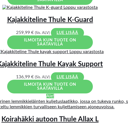
SAATAVILLA
Loppu varastosta
Kajakkiteline Thule K-Guard
259,99
€
(Sis. ALV)
LUE LISÄÄ
ILMOITA KUN TUOTE ON
SAATAVILLA
Loppu varastosta
Kajakkiteline Thule Kayak Support
136,99
€
(Sis. ALV)
LUE LISÄÄ
ILMOITA KUN TUOTE ON
SAATAVILLA
Ale!
Koirahäkki autoon Thule Allax L