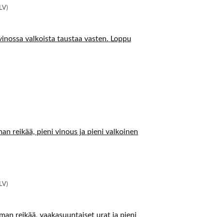
LV)
Loppu
LV)