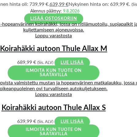
nen hinta oli: 739,99 €.
639,99
€
Nykyinen hinta on: 639,99 €.
(Si
Alennus päättyy:
9.8.2026
LISÄÄ OSTOSKORIIN
Loppu varastosta
Koirahäkki autoon Thule Allax M
689,99
€
(Sis. ALV)
LUE LISÄÄ
ILMOITA KUN TUOTE ON
SAATAVILLA
Loppu varastosta
Koirahäkki autoon Thule Allax S
639,99
€
(Sis. ALV)
LUE LISÄÄ
ILMOITA KUN TUOTE ON
SAATAVILLA