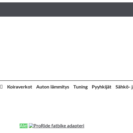
Koiraverkot
Auton lämmitys
Tuning
Pyyhkijät
Sähkö- j
Ale!