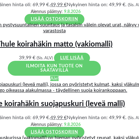
inen hinta oli: 69,99 €.
49,99
€
Nykyinen hinta on: 49,99 €.
(Sis. A
Alennus päättyy:
9.8.2026
LISÄÄ OSTOSKORIIN
varastosta
hule koirahäkin matto (vakiomalli)
39,99
€
(Sis. ALV)
LUE LISÄÄ
ILMOITA KUN TUOTE ON
SAATAVILLA
Ale!
e koirahäkin suojapuskuri (leveä malli)
inen hinta oli: 69,99 €.
49,99
€
Nykyinen hinta on: 49,99 €.
(Sis. A
Alennus päättyy:
9.8.2026
LISÄÄ OSTOSKORIIN