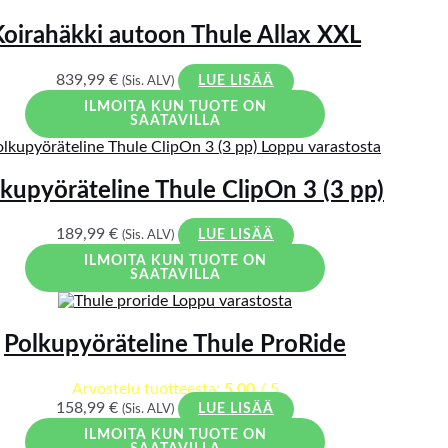
Koirahäkki autoon Thule Allax XXL
839,99
€
(Sis. ALV)
LUE LISÄÄ
ILMOITA KUN TUOTE ON
SAATAVILLA
Loppu varastosta
kupyöräteline Thule ClipOn 3 (3 pp)
189,99
€
(Sis. ALV)
LUE LISÄÄ
ILMOITA KUN TUOTE ON
SAATAVILLA
Loppu varastosta
Polkupyöräteline Thule ProRide
Arvostelu tuotteesta:
5.00
/ 5
158,99
€
(Sis. ALV)
LUE LISÄÄ
ILMOITA KUN TUOTE ON