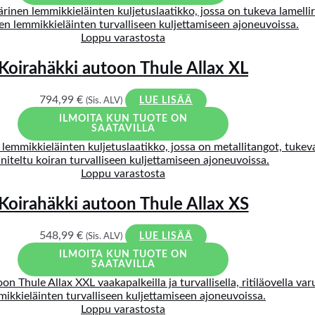
Loppu varastosta
Koirahäkki autoon Thule Allax XL
794,99
€
(Sis. ALV)
LUE LISÄÄ
ILMOITA KUN TUOTE ON
SAATAVILLA
Loppu varastosta
Koirahäkki autoon Thule Allax XS
548,99
€
(Sis. ALV)
LUE LISÄÄ
ILMOITA KUN TUOTE ON
SAATAVILLA
Loppu varastosta