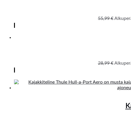
55,99
€
Alkuperä
28,99
€
Alkuperä
K