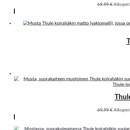
69,99
€
Alkuperä
T
Thul
69,99
€
Alkuperä