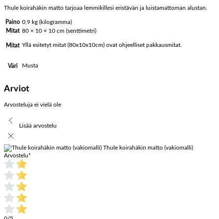
Thule koirahäkin matto tarjoaa lemmikillesi eristävän ja luistamattoman alustan.
Paino
0,9 kg (kilogramma)
Mitat
80 × 10 × 10 cm (senttimetri)
Yllä esitetyt mitat (80x10x10cm) ovat ohjeelliset pakkausmitat.
Mitat
Musta
Väri
Arviot
Arvosteluja ei vielä ole
Lisää arvostelu
Thule koirahäkin matto (vakiomalli)
Arvostelu
*
0/5