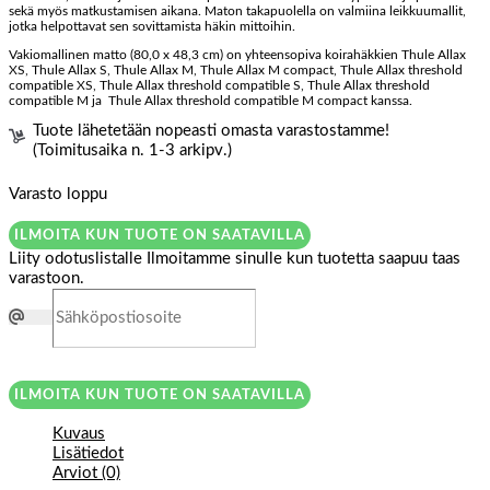
sekä myös matkustamisen aikana. Maton takapuolella on valmiina leikkuumallit,
jotka helpottavat sen sovittamista häkin mittoihin.
Vakiomallinen matto (80,0 x 48,3 cm) on yhteensopiva koirahäkkien Thule Allax
XS, Thule Allax S, Thule Allax M, Thule Allax M compact, Thule Allax threshold
compatible XS, Thule Allax threshold compatible S, Thule Allax threshold
compatible M ja Thule Allax threshold compatible M compact kanssa.
Tuote lähetetään nopeasti omasta varastostamme!
(Toimitusaika n. 1-3 arkipv.)
Varasto loppu
ILMOITA KUN TUOTE ON SAATAVILLA
Liity odotuslistalle
Ilmoitamme sinulle kun tuotetta saapuu taas
varastoon.
ILMOITA KUN TUOTE ON SAATAVILLA
Kuvaus
Lisätiedot
Arviot (0)