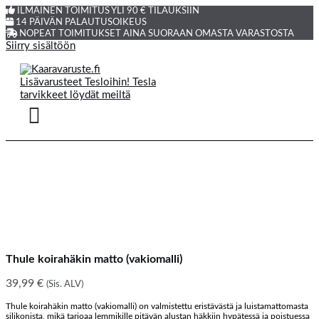
ILMAINEN TOIMITUS YLI 90 € TILAUKSIIN
14 PÄIVÄN PALAUTUSOIKEUS
NOPEAT TOIMITUKSET AINA SUORAAN OMASTA VARASTOSTA
Siirry sisältöön
Thule koirahäkin matto (vakiomalli)
39,99
€
(Sis. ALV)
Thule koirahäkin matto (vakiomalli) on valmistettu eristävästä ja luistamattomasta
silikonista, mikä tarjoaa lemmikille pitävän alustan häkkiin hypätessä ja poistuessa