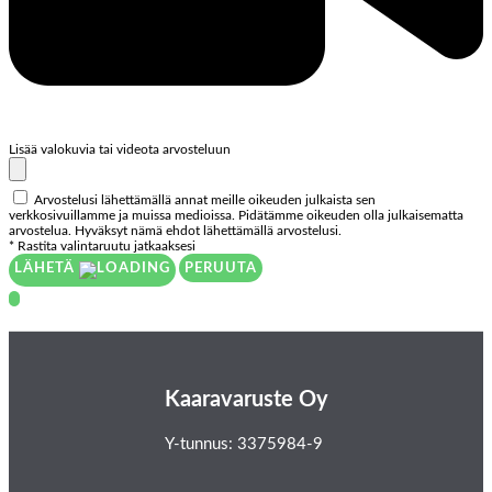
Lisää valokuvia tai videota arvosteluun
Arvostelusi lähettämällä annat meille oikeuden julkaista sen
verkkosivuillamme ja muissa medioissa. Pidätämme oikeuden olla julkaisematta
arvostelua. Hyväksyt nämä ehdot lähettämällä arvostelusi.
* Rastita valintaruutu jatkaaksesi
LÄHETÄ
PERUUTA
Kaaravaruste Oy
Y-tunnus: 3375984-9