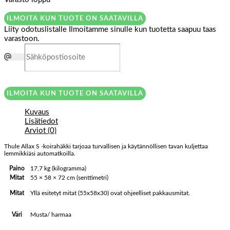
ILMOITA KUN TUOTE ON SAATAVILLA
Liity odotuslistalle
Ilmoitamme sinulle kun tuotetta saapuu taas
varastoon.
ILMOITA KUN TUOTE ON SAATAVILLA
Kuvaus
Lisätiedot
Arviot (0)
Thule Allax S -koirahäkki tarjoaa turvallisen ja käytännöllisen tavan kuljettaa
lemmikkiäsi automatkoilla.
Paino
17,7 kg (kilogramma)
Mitat
55 × 58 × 72 cm (senttimetri)
Yllä esitetyt mitat (55x58x30) ovat ohjeelliset pakkausmitat.
Mitat
Musta/ harmaa
Väri