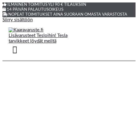
ILMAINEN TOIMITUS YLI 90 € TILAUKSIIN
14 PÄIVÄN PALAUTUSOIKEUS
NOPEAT TOIMITUKSET AINA SUORAAN OMASTA VARASTOSTA
Siirry sisältöön