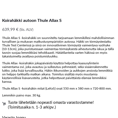
Koirahäkki autoon Thule Allax S
639,99
€
(Sis. ALV)
Thule Allax S -koirahäkki on suunniteltu tarjoamaan lemmikillesi mahdollisimman
turvallisen ja mukavan matkustusympäristön autossa. Häkki on törmäystestattu
Thule Test Centerissä ja siinä on innovatiivinen törmäystä vaimentava vyöhyke
(10-13cm), joka puristuessaan vaimentaa törmäyksestä aiheutunutta iskua ja tällä
tavoin suojaa lemmikkiäsi tehokkaasti. Hätätilanteita varten häkissä on myös
takaistuimelta avattava poistumisluukku.
Thule Allax -koirahäkin jokapäiväistä käyttöä helpottaa kaasusylinterin
vaimentama ovi, joka avautuu ja sulkeutuu pehmeästi, sekä sisäänrakennettu
lukko, joka lisää turvallisuutta. Häkin ikkunoiden ja aukkojen ansiosta lemmikkiä
on helppo tarkkailla matkan aikana. Toimitus sisältää myös muutamia
käytännöllisiä lisävarusteita, jotka helpottavat päivittäistä elämää lemmikkisi
kanssa.
Thule Allax S -koirahäkin mitat (LxKxS) ovat 550 mm x 580 mm x 720-800 mm.
Lemmikin paino max. 30 kg.
Tuote lähetetään nopeasti omasta varastostamme!
(Toimitusaika n. 1-3 arkipv.)
Varasto loppu