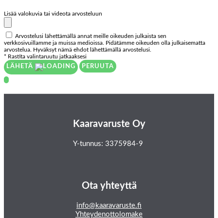
Lisää valokuvia tai videota arvosteluun
Arvostelusi lähettämällä annat meille oikeuden julkaista sen
verkkosivuillamme ja muissa medioissa. Pidätämme oikeuden olla julkaisematta
arvostelua. Hyväksyt nämä ehdot lähettämällä arvostelusi.
* Rastita valintaruutu jatkaaksesi
LÄHETÄ
PERUUTA
Kaaravaruste Oy
Y-tunnus: 3375984-9
Ota yhteyttä
info@kaaravaruste.fi
Yhteydenottolomake