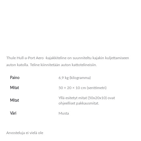
Kuvaus
Lisätiedot
Arviot (0)
Thule Hull-a-Port Aero -kajakkiteline on suunniteltu kajakin kuljettamiseen
auton katolla. Teline kiinnitetään auton kattotelineisiin.
Paino
6,9 kg (kilogramma)
Mitat
50 × 20 × 10 cm (senttimetri)
Yllä esitetyt mitat (50x20x10) ovat
Mitat
ohjeelliset pakkausmitat.
Väri
Musta
Arvosteluja ei vielä ole