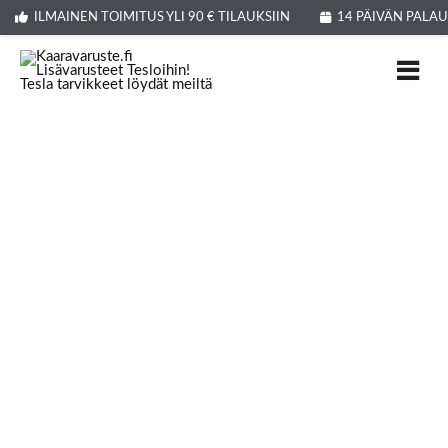
Siirry
ILMAINEN TOIMITUS YLI 90 € TILAUKSIIN
14 PÄIVÄN PALA
sisältöön