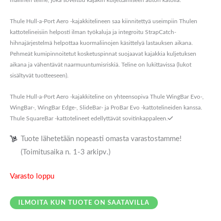
mallinen teline, joka soveltuu kajakin kuljettamiseen auton katolla.
Thule Hull-a-Port Aero -kajakkitelineen saa kiinnitettyä useimpiin Thulen
kattotelineisiin helposti ilman työkaluja ja integroitu StrapCatch-
hihnajärjestelmä helpottaa kuormaliinojen käsittelyä lastauksen aikana.
Pehmeät kumipinnoitetut kosketuspinnat suojaavat kajakkia kuljetuksen
aikana ja vähentävät naarmuuntumisriskiä. Teline on lukittavissa (lukot
sisältyvät tuotteeseen).
Thule Hull-a-Port Aero -kajakkiteline on yhteensopiva Thule WingBar Evo-,
WingBar-, WingBar Edge-, SlideBar- ja ProBar Evo -kattotelineiden kanssa.
Thule SquareBar -kattotelineet edellyttävät sovitinkappaleen.
Tuote lähetetään nopeasti omasta varastostamme!
(Toimitusaika n. 1-3 arkipv.)
Varasto loppu
ILMOITA KUN TUOTE ON SAATAVILLA