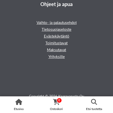
Ohjeet ja apua
Vaihto- ja palautusehdot
Tietosuojaseloste
Evästekäytäntö
Toimitustavat
Maksutavat
Yrityksille
Copyright © 2026 Kaaravaruste Oy
0
Etusivu
Ostoskori
Etsi tuotetta