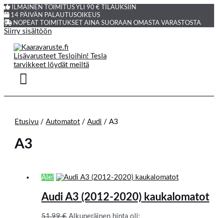
ILMAINEN TOIMITUS YLI 90 € TILAUKSIIN
14 PÄIVÄN PALAUTUSOIKEUS
NOPEAT TOIMITUKSET AINA SUORAAN OMASTA VARASTOSTA
Siirry sisältöön
Etusivu
/
Automatot
/
Audi
/ A3
A3
Ale!
Audi A3 (2012-2020) kaukalomatot
51,99
€
Alkuperäinen hinta oli: