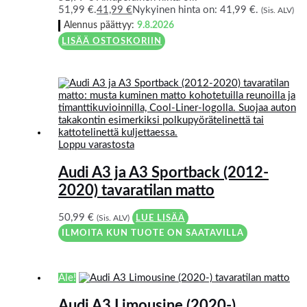
51,99 €.
41,99
€
Nykyinen hinta on: 41,99 €.
(Sis. ALV)
Alennus päättyy:
9.8.2026
LISÄÄ OSTOSKORIIN
Loppu varastosta
Audi A3 ja A3 Sportback (2012-
2020) tavaratilan matto
50,99
€
(Sis. ALV)
LUE LISÄÄ
ILMOITA KUN TUOTE ON SAATAVILLA
Ale!
Audi A3 Limousine (2020-)