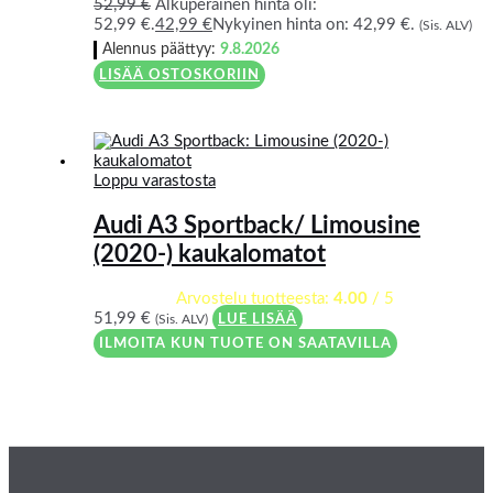
52,99
€
Alkuperäinen hinta oli:
52,99 €.
42,99
€
Nykyinen hinta on: 42,99 €.
(Sis. ALV)
Alennus päättyy:
9.8.2026
LISÄÄ OSTOSKORIIN
Loppu varastosta
Audi A3 Sportback/ Limousine
(2020-) kaukalomatot
Arvostelu tuotteesta:
4.00
/ 5
51,99
€
(Sis. ALV)
LUE LISÄÄ
ILMOITA KUN TUOTE ON SAATAVILLA