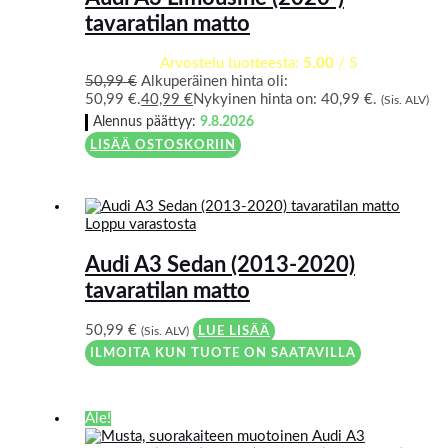
tavaratilan matto
Arvostelu tuotteesta:
5.00
/ 5
50,99
€
Alkuperäinen hinta oli:
50,99 €.
40,99
€
Nykyinen hinta on: 40,99 €.
(Sis. ALV)
Alennus päättyy:
9.8.2026
LISÄÄ OSTOSKORIIN
Loppu varastosta
Audi A3 Sedan (2013-2020)
tavaratilan matto
50,99
€
(Sis. ALV)
LUE LISÄÄ
ILMOITA KUN TUOTE ON SAATAVILLA
Ale!