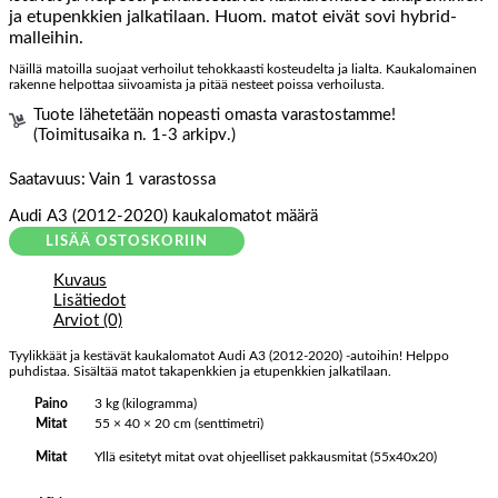
ja etupenkkien jalkatilaan. Huom. matot eivät sovi hybrid-
malleihin.
Näillä matoilla suojaat verhoilut tehokkaasti kosteudelta ja lialta. Kaukalomainen
rakenne helpottaa siivoamista ja pitää nesteet poissa verhoilusta.
Tuote lähetetään nopeasti omasta varastostamme!
(Toimitusaika n. 1-3 arkipv.)
Saatavuus:
Vain 1 varastossa
Audi A3 (2012-2020) kaukalomatot määrä
LISÄÄ OSTOSKORIIN
Kuvaus
Lisätiedot
Arviot (0)
Tyylikkäät ja kestävät kaukalomatot Audi A3 (2012-2020) -autoihin! Helppo
puhdistaa. Sisältää matot takapenkkien ja etupenkkien jalkatilaan.
Paino
3 kg (kilogramma)
Mitat
55 × 40 × 20 cm (senttimetri)
Yllä esitetyt mitat ovat ohjeelliset pakkausmitat (55x40x20)
Mitat