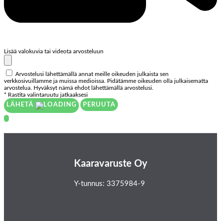
Lisää valokuvia tai videota arvosteluun
Arvostelusi lähettämällä annat meille oikeuden julkaista sen
verkkosivuillamme ja muissa medioissa. Pidätämme oikeuden olla julkaisematta
arvostelua. Hyväksyt nämä ehdot lähettämällä arvostelusi.
* Rastita valintaruutu jatkaaksesi
LÄHETÄ
PERUUTA
Kaaravaruste Oy
Y-tunnus: 3375984-9