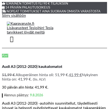
ILMAINEN TOIMITUS YLI 90 € TILAUKSIIN
14 PÄIVÄN PALAUTUSOIKEUS
NOPEAT TOIMITUKSET AINA SUORAAN OMASTA VARASTOSTA
Siirry sisältöön
Ale!
Audi A3 (2012-2020) kaukalomatot
51,99
€
Alkuperäinen hinta oli: 51,99 €.
41,99
€
Nykyinen
hinta on: 41,99 €.
(Sis. ALV)
30 päivän alin hinta:
41,99
€
.
Alennus päättyy:
9.8.2026
Audi A3 (2012-2020) -autoihin suunnitellut, täydellisesti
istuvat ja helposti puhdistettavat kaukalomatot takapenkkien