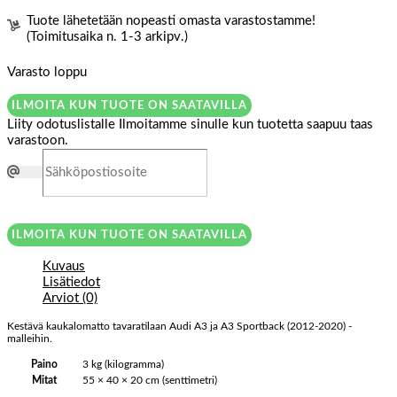
Tuote lähetetään nopeasti omasta varastostamme!
(Toimitusaika n. 1-3 arkipv.)
Varasto loppu
ILMOITA KUN TUOTE ON SAATAVILLA
Liity odotuslistalle
Ilmoitamme sinulle kun tuotetta saapuu taas
varastoon.
ILMOITA KUN TUOTE ON SAATAVILLA
Kuvaus
Lisätiedot
Arviot (0)
Kestävä kaukalomatto tavaratilaan Audi A3 ja A3 Sportback (2012-2020) -
malleihin.
Paino
3 kg (kilogramma)
Mitat
55 × 40 × 20 cm (senttimetri)