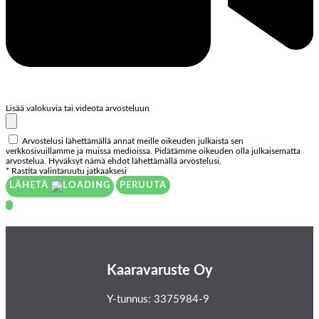
Lisää valokuvia tai videota arvosteluun
Arvostelusi lähettämällä annat meille oikeuden julkaista sen
verkkosivuillamme ja muissa medioissa. Pidätämme oikeuden olla julkaisematta
arvostelua. Hyväksyt nämä ehdot lähettämällä arvostelusi.
* Rastita valintaruutu jatkaaksesi
LÄHETÄ
PERUUTA
Kaaravaruste Oy
Y-tunnus: 3375984-9