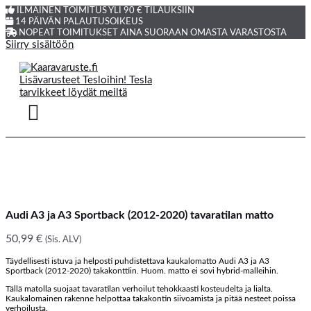
ILMAINEN TOIMITUS YLI 90 € TILAUKSIIN
14 PÄIVÄN PALAUTUSOIKEUS
NOPEAT TOIMITUKSET AINA SUORAAN OMASTA VARASTOSTA
Siirry sisältöön
Audi A3 ja A3 Sportback (2012-2020) tavaratilan matto
50,99
€
(Sis. ALV)
Täydellisesti istuva ja helposti puhdistettava kaukalomatto Audi A3 ja A3
Sportback (2012-2020) takakonttiin. Huom. matto ei sovi hybrid-malleihin.
Tällä matolla suojaat tavaratilan verhoilut tehokkaasti kosteudelta ja lialta.
Kaukalomainen rakenne helpottaa takakontin siivoamista ja pitää nesteet poissa
verhoilusta.