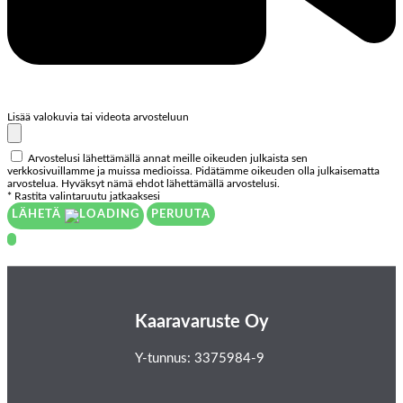
Lisää valokuvia tai videota arvosteluun
Arvostelusi lähettämällä annat meille oikeuden julkaista sen
verkkosivuillamme ja muissa medioissa. Pidätämme oikeuden olla julkaisematta
arvostelua. Hyväksyt nämä ehdot lähettämällä arvostelusi.
* Rastita valintaruutu jatkaaksesi
LÄHETÄ
PERUUTA
Kaaravaruste Oy
Y-tunnus: 3375984-9