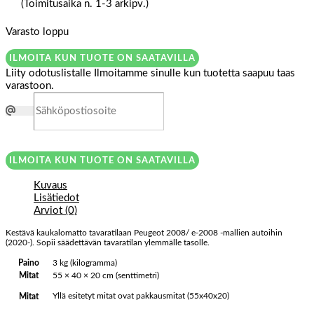
(Toimitusaika n. 1-3 arkipv.)
Varasto loppu
ILMOITA KUN TUOTE ON SAATAVILLA
Liity odotuslistalle
Ilmoitamme sinulle kun tuotetta saapuu taas
varastoon.
ILMOITA KUN TUOTE ON SAATAVILLA
Kuvaus
Lisätiedot
Arviot (0)
Kestävä kaukalomatto tavaratilaan Peugeot 2008/ e-2008 -mallien autoihin
(2020-). Sopii säädettävän tavaratilan ylemmälle tasolle.
Paino
3 kg (kilogramma)
Mitat
55 × 40 × 20 cm (senttimetri)
Yllä esitetyt mitat ovat pakkausmitat (55x40x20)
Mitat