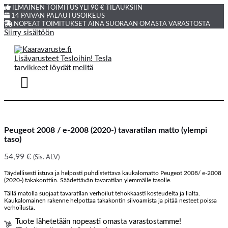
ILMAINEN TOIMITUS YLI 90 € TILAUKSIIN
14 PÄIVÄN PALAUTUSOIKEUS
NOPEAT TOIMITUKSET AINA SUORAAN OMASTA VARASTOSTA
Siirry sisältöön
Peugeot 2008 / e-2008 (2020-) tavaratilan matto (ylempi
taso)
54,99
€
(Sis. ALV)
Täydellisesti istuva ja helposti puhdistettava kaukalomatto Peugeot 2008/ e-2008
(2020-) takakonttiin. Säädettävän tavaratilan ylemmälle tasolle.
Tällä matolla suojaat tavaratilan verhoilut tehokkaasti kosteudelta ja lialta.
Kaukalomainen rakenne helpottaa takakontin siivoamista ja pitää nesteet poissa
verhoilusta.
Tuote lähetetään nopeasti omasta varastostamme!