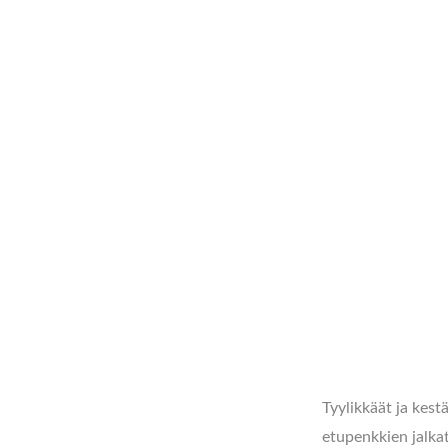
Tyylikkäät ja kes
Kuvaus
etupenkkien jalkat