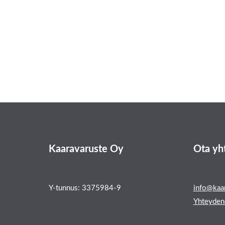
Lisätiedot
Arviot (0)
Kaaravaruste Oy
Ota yh
Y-tunnus: 3375984-9
info@kaar
Yhteyden