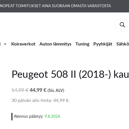
NOPEAT TOIMITUKSET AINA SUORAAN OMASTA VARASTOSTA
Produc
search
t
Koiraverkot
Auton lämmitys
Tuning
Pyyhkijät
Sähkö-
Peugeot 508 II (2018-) ka
Peugeot
Alkuperäinen
Nykyinen
508
hinta
hinta
II
54,99
€
44,99
€
(Sis. ALV)
oli:
on:
(2018-)
30 päivän alin hinta:
44,99
€
.
54,99 €.
44,99 €.
kaukalomatot
määrä
Alennus päättyy:
9.8.2026