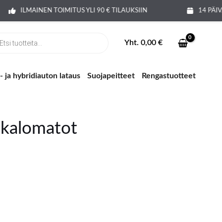
ILMAINEN TOIMITUS YLI 90 € TILAUKSIIN
14 PÄI
ts
Yht.
0,00
€
 ja hybridiauton lataus
Suojapeitteet
Rengastuotteet
ukalomatot