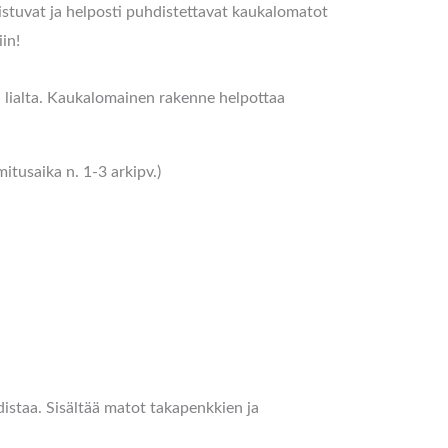
i istuvat ja helposti puhdistettavat kaukalomatot
in!
ja lialta. Kaukalomainen rakenne helpottaa
tusaika n. 1-3 arkipv.)
istaa. Sisältää matot takapenkkien ja