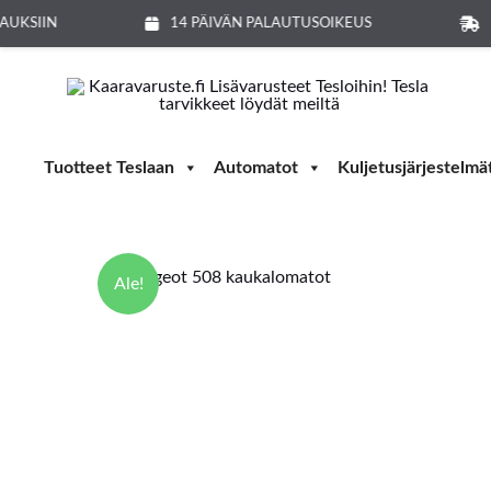
Siirry
AUKSIIN
14 PÄIVÄN PALAUTUSOIKEUS
sisältöön
Tuotteet Teslaan
Automatot
Kuljetusjärjestelmä
Ale!