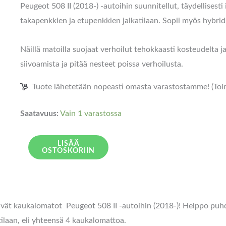
Peugeot 508 II (2018-) -autoihin suunnitellut, täydellisest
takapenkkien ja etupenkkien jalkatilaan. Sopii myös hybridi
Näillä matoilla suojaat verhoilut tehokkaasti kosteudelta 
siivoamista ja pitää nesteet poissa verhoilusta.
Tuote lähetetään nopeasti omasta varastostamme! (Toimi
Saatavuus:
Vain 1 varastossa
LISÄÄ
OSTOSKORIIN
tävät kaukalomatot Peugeot 508 II -autoihin
(2018-)
! Helppo puhd
ilaan, eli yhteensä 4 kaukalomattoa.