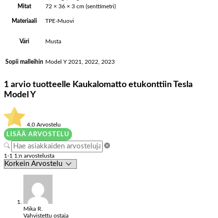
Mitat
72 × 36 × 3 cm (senttimetri)
TPE-Muovi
Materiaali
Musta
Väri
Model Y 2021, 2022, 2023
Sopii malleihin
1 arvio tuotteelle
Kaukalomatto etukonttiin Tesla
Model Y
4,0
Arvostelu
LISÄÄ ARVOSTELU
1-1 1:n arvostelusta
Mika R.
Vahvistettu ostaja