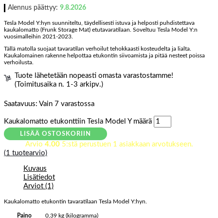
Alennus päättyy:
9.8.2026
Tesla Model Y:hyn suunniteltu, täydellisesti istuva ja helposti puhdistettava
kaukalomatto (Frunk Storage Mat) etutavaratilaan. Soveltuu Tesla Model Y:n
vuosimalleihin 2021-2023.
Tällä matolla suojaat tavaratilan verhoilut tehokkaasti kosteudelta ja lialta.
Kaukalomainen rakenne helpottaa etukontin siivoamista ja pitää nesteet poissa
verhoilusta.
Tuote lähetetään nopeasti omasta varastostamme!
(Toimitusaika n. 1-3 arkipv.)
Saatavuus:
Vain 7 varastossa
Kaukalomatto etukonttiin Tesla Model Y määrä
LISÄÄ OSTOSKORIIN
Arvio
4.00
5:stä perustuen
1
asiakkaan arvotukseen.
(
1
tuotearvio)
Kuvaus
Lisätiedot
Arviot (1)
Kaukalomatto etukontin tavaratilaan Tesla Model Y:hyn.
Paino
0,39 kg (kilogramma)