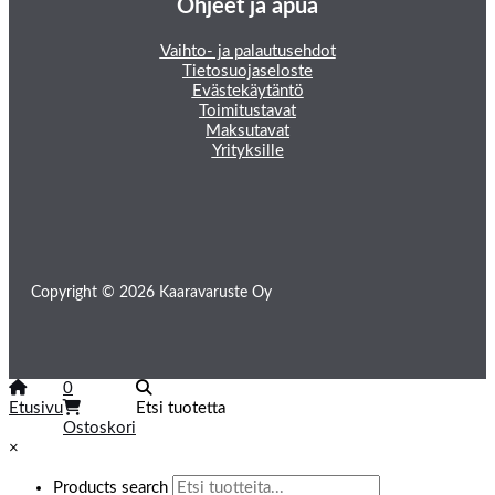
Ohjeet ja apua
Vaihto- ja palautusehdot
Tietosuojaseloste
Evästekäytäntö
Toimitustavat
Maksutavat
Yrityksille
Copyright © 2026 Kaaravaruste Oy
0
Etusivu
Etsi tuotetta
Ostoskori
×
Products search