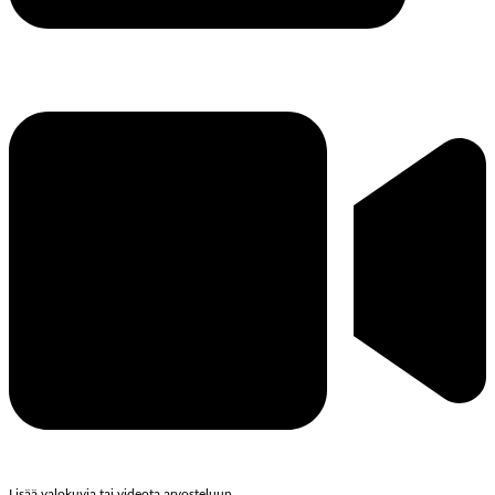
Lisää valokuvia tai videota arvosteluun