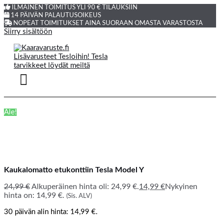
ILMAINEN TOIMITUS YLI 90 € TILAUKSIIN
14 PÄIVÄN PALAUTUSOIKEUS
NOPEAT TOIMITUKSET AINA SUORAAN OMASTA VARASTOSTA
Siirry sisältöön
Ale!
Kaukalomatto etukonttiin Tesla Model Y
24,99
€
Alkuperäinen hinta oli: 24,99 €.
14,99
€
Nykyinen
hinta on: 14,99 €.
(Sis. ALV)
30 päivän alin hinta:
14,99
€
.