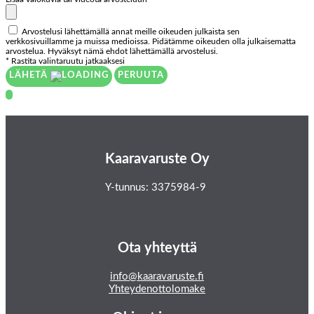
Arvostelusi lähettämällä annat meille oikeuden julkaista sen
verkkosivuillamme ja muissa medioissa. Pidätämme oikeuden olla julkaisematta
arvostelua. Hyväksyt nämä ehdot lähettämällä arvostelusi.
* Rastita valintaruutu jatkaaksesi
LÄHETÄ
PERUUTA
Kaaravaruste Oy
Y-tunnus: 3375984-9
Ota yhteyttä
info@kaaravaruste.fi
Yhteydenottolomake