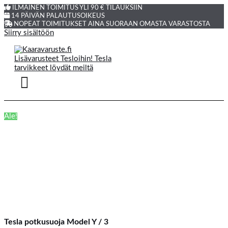
ILMAINEN TOIMITUS YLI 90 € TILAUKSIIN
14 PÄIVÄN PALAUTUSOIKEUS
NOPEAT TOIMITUKSET AINA SUORAAN OMASTA VARASTOSTA
Siirry sisältöön
Ale!
Tesla potkusuoja Model Y / 3