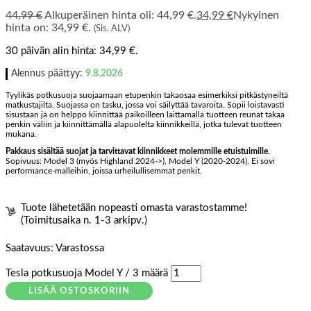
44,99
€
Alkuperäinen hinta oli: 44,99 €.
34,99
€
Nykyinen
hinta on: 34,99 €.
(Sis. ALV)
30 päivän alin hinta:
34,99
€
.
Alennus päättyy:
9.8.2026
Tyylikäs potkusuoja suojaamaan etupenkin takaosaa esimerkiksi pitkästyneiltä
matkustajilta. Suojassa on tasku, jossa voi säilyttää tavaroita. Sopii loistavasti
sisustaan ja on helppo kiinnittää paikoilleen laittamalla tuotteen reunat takaa
penkin väliin ja kiinnittämällä alapuolelta kiinnikkeillä, jotka tulevat tuotteen
mukana.
Pakkaus sisältää suojat ja tarvittavat kiinnikkeet molemmille etuistuimille.
Sopivuus: Model 3 (myös Highland 2024->), Model Y (2020-2024). Ei sovi
performance-malleihin, joissa urheilullisemmat penkit.
Tuote lähetetään nopeasti omasta varastostamme!
(Toimitusaika n. 1-3 arkipv.)
Saatavuus:
Varastossa
Tesla potkusuoja Model Y / 3 määrä
LISÄÄ OSTOSKORIIN