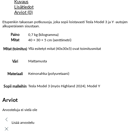
Kuvaus
Lisätiedot
Arviot (0)
Etupenkin takaosan potkusuoja, joka sopii loistavasti Tesla Model 3 ja Y -autojen
alkuperäiseen sisustaan.
Paino
0,7 kg (kilogramma)
Mitat
40 × 30 × 5 cm (senttimetri)
Yllä esitetyt mitat (40x30x5) ovat toimitusmitat
Mitat (toimitus)
Mattamusta
Väri
Keinonahka (polyuretaani)
Materiaali
Tesla Model 3 (myös Highland 2024), Model Y
Sopii malleihin
Arviot
Arvosteluja ei vielä ole
Lisää arvostelu