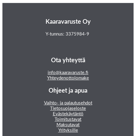
Kaaravaruste Oy
Y-tunnus: 3375984-9
Ota yhteyttä
info@kaaravaruste.fi
Yhteydenottolomake
Ohjeet ja apua
Vaihto- ja palautusehdot
Tietosuojaseloste
Evästekäytäntö
Toimitustavat
Maksutavat
Yrityksille