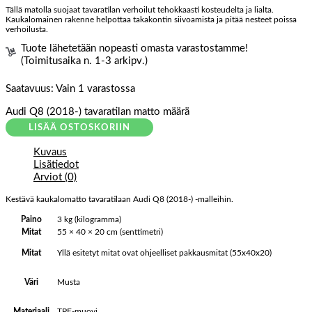
Tällä matolla suojaat tavaratilan verhoilut tehokkaasti kosteudelta ja lialta.
Kaukalomainen rakenne helpottaa takakontin siivoamista ja pitää nesteet poissa
verhoilusta.
Tuote lähetetään nopeasti omasta varastostamme!
(Toimitusaika n. 1-3 arkipv.)
Saatavuus:
Vain 1 varastossa
Audi Q8 (2018-) tavaratilan matto määrä
LISÄÄ OSTOSKORIIN
Kuvaus
Lisätiedot
Arviot (0)
Kestävä kaukalomatto tavaratilaan Audi Q8 (2018-) -malleihin.
Paino
3 kg (kilogramma)
Mitat
55 × 40 × 20 cm (senttimetri)
Yllä esitetyt mitat ovat ohjeelliset pakkausmitat (55x40x20)
Mitat
Musta
Väri
TPE-muovi
Materiaali