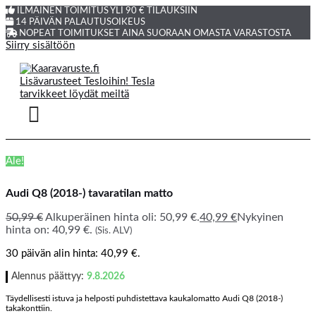
ILMAINEN TOIMITUS YLI 90 € TILAUKSIIN
14 PÄIVÄN PALAUTUSOIKEUS
NOPEAT TOIMITUKSET AINA SUORAAN OMASTA VARASTOSTA
Siirry sisältöön
Ale!
Audi Q8 (2018-) tavaratilan matto
50,99
€
Alkuperäinen hinta oli: 50,99 €.
40,99
€
Nykyinen
hinta on: 40,99 €.
(Sis. ALV)
30 päivän alin hinta:
40,99
€
.
Alennus päättyy:
9.8.2026
Täydellisesti istuva ja helposti puhdistettava kaukalomatto Audi Q8 (2018-)
takakonttiin.