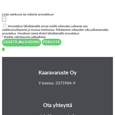
Lisää valokuvia tai videota arvosteluun
Arvostelusi lähettämällä annat meille oikeuden julkaista sen
verkkosivuillamme ja muissa medioissa. Pidätämme oikeuden olla julkaisematta
arvostelua. Hyväksyt nämä ehdot lähettämällä arvostelusi.
* Rastita valintaruutu jatkaaksesi
LÄHETÄ
PERUUTA
Kaaravaruste Oy
Y-tunnus: 3375984-9
Ota yhteyttä