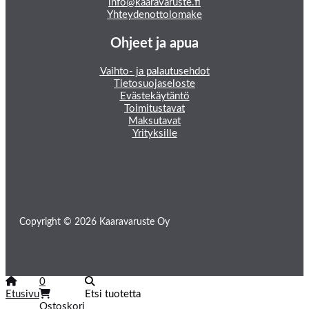
info@kaaravaruste.fi
Yhteydenottolomake
Ohjeet ja apua
Vaihto- ja palautusehdot
Tietosuojaseloste
Evästekäytäntö
Toimitustavat
Maksutavat
Yrityksille
Copyright © 2026 Kaaravaruste Oy
0
Etusivu
Etsi tuotetta
Ostoskori