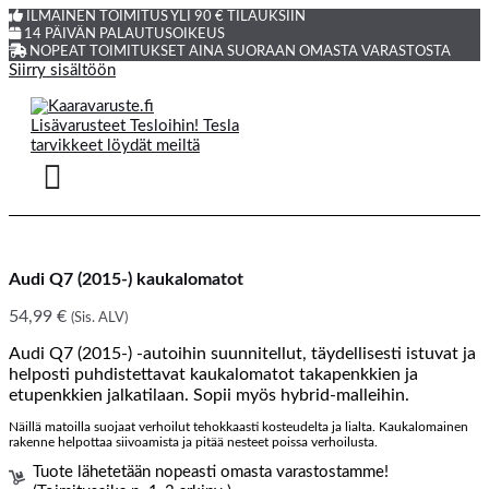
ILMAINEN TOIMITUS YLI 90 € TILAUKSIIN
14 PÄIVÄN PALAUTUSOIKEUS
NOPEAT TOIMITUKSET AINA SUORAAN OMASTA VARASTOSTA
Siirry sisältöön
Audi Q7 (2015-) kaukalomatot
54,99
€
(Sis. ALV)
Audi Q7 (2015-) -autoihin suunnitellut, täydellisesti istuvat ja
helposti puhdistettavat kaukalomatot takapenkkien ja
etupenkkien jalkatilaan. Sopii myös hybrid-malleihin.
Näillä matoilla suojaat verhoilut tehokkaasti kosteudelta ja lialta. Kaukalomainen
rakenne helpottaa siivoamista ja pitää nesteet poissa verhoilusta.
Tuote lähetetään nopeasti omasta varastostamme!