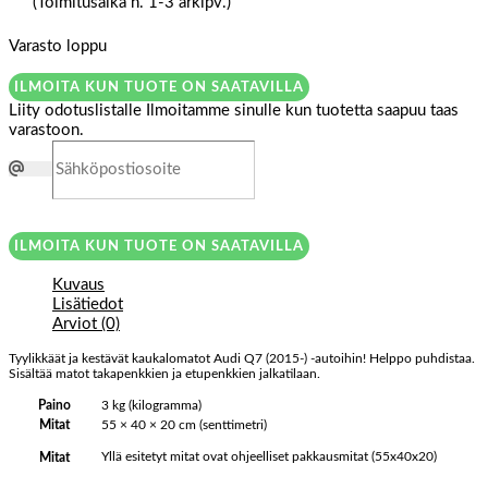
(Toimitusaika n. 1-3 arkipv.)
Varasto loppu
ILMOITA KUN TUOTE ON SAATAVILLA
Liity odotuslistalle
Ilmoitamme sinulle kun tuotetta saapuu taas
varastoon.
ILMOITA KUN TUOTE ON SAATAVILLA
Kuvaus
Lisätiedot
Arviot (0)
Tyylikkäät ja kestävät kaukalomatot Audi Q7 (2015-) -autoihin! Helppo puhdistaa.
Sisältää matot takapenkkien ja etupenkkien jalkatilaan.
Paino
3 kg (kilogramma)
Mitat
55 × 40 × 20 cm (senttimetri)
Yllä esitetyt mitat ovat ohjeelliset pakkausmitat (55x40x20)
Mitat