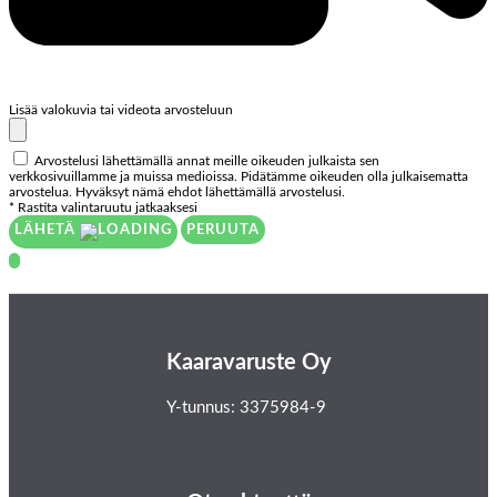
Lisää valokuvia tai videota arvosteluun
Arvostelusi lähettämällä annat meille oikeuden julkaista sen
verkkosivuillamme ja muissa medioissa. Pidätämme oikeuden olla julkaisematta
arvostelua. Hyväksyt nämä ehdot lähettämällä arvostelusi.
* Rastita valintaruutu jatkaaksesi
LÄHETÄ
PERUUTA
Kaaravaruste Oy
Y-tunnus: 3375984-9