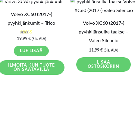
Volvo XC60 (2017-)
pyyhkijänkumit – Trico
Volvo XC60 (2017-)
pyyhkijänsulka taakse –
Arvostelu
19,99
€
(Sis. ALV)
Valeo Silencio
tuotteesta:
5.00
/ 5
11,99
€
(Sis. ALV)
LUE LISÄÄ
LISÄÄ
ILMOITA KUN TUOTE
OSTOSKORIIN
ON SAATAVILLA