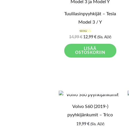
oli:
on:
14,99 €.
12,99 €.
Tuulilasinpyyhkijät – Tesla
Model 3 / Y
Arvostelu
14,99
€
12,99
€
(Sis. ALV)
tuotteesta:
5.00
/ 5
LISÄÄ
OSTOSKORIIN
LOPPU VARASTOSTA
Volvo S60 (2019-)
pyyhkijänkumit – Trico
19,99
€
(Sis. ALV)