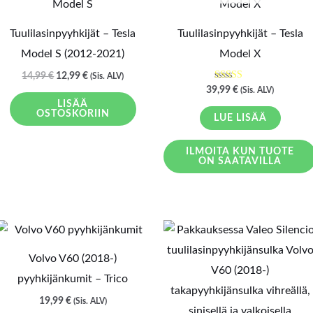
oli:
on:
14,99 €.
12,99 €.
Tuulilasinpyyhkijät – Tesla
Tuulilasinpyyhkijät – Tesla
Model S (2012-2021)
Model X
14,99
€
12,99
€
(Sis. ALV)
Arvostelu
39,99
€
(Sis. ALV)
tuotteesta:
LISÄÄ
5.00
OSTOSKORIIN
/ 5
LUE LISÄÄ
ILMOITA KUN TUOTE
ON SAATAVILLA
Volvo V60 (2018-)
pyyhkijänkumit – Trico
19,99
€
(Sis. ALV)