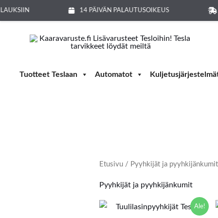
Siirry
LAUKSIIN
14 PÄIVÄN PALAUTUSOIKEUS
sisältöön
Tuotteet Teslaan
Automatot
Kuljetusjärjestelmä
Etusivu
/ Pyyhkijät ja pyyhkijänkumit
Pyyhkijät ja pyyhkijänkumit
Alkuperäinen
Nykyinen
Ale!
hinta
hinta