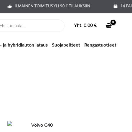
ILMAINEN TOIMITUS YLI 90 € TILAUKSIIN
14 PÄI
ts
Yht.
0,00
€
 ja hybridiauton lataus
Suojapeitteet
Rengastuotteet