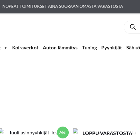
NOPEAT TOIMITUKSET AINA SUORAAN OMASTA VARASTOSTA
Produc
search
t
Koiraverkot
Auton lämmitys
Tuning
Pyyhkijät
Sähkö-
Alkuperäinen
Nykyinen
Ale!
LOPPU VARASTOSTA
hinta
hinta