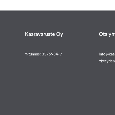
Kaaravaruste Oy
Ota yh
Y-tunnus: 3375984-9
info@kaar
Yhteyden