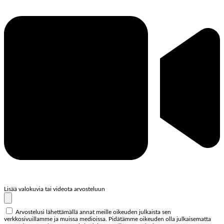
Lisää valokuvia tai videota arvosteluun
Arvostelusi lähettämällä annat meille oikeuden julkaista sen
verkkosivuillamme ja muissa medioissa. Pidätämme oikeuden olla julkaisematta