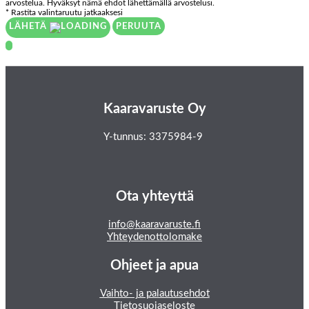
arvostelua. Hyväksyt nämä ehdot lähettämällä arvostelusi.
* Rastita valintaruutu jatkaaksesi
LÄHETÄ
PERUUTA
Kaaravaruste Oy
Y-tunnus: 3375984-9
Ota yhteyttä
info@kaaravaruste.fi
Yhteydenottolomake
Ohjeet ja apua
Vaihto- ja palautusehdot
Tietosuojaseloste