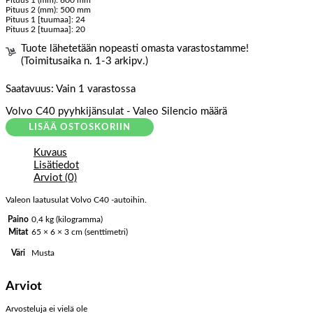
Pituus 1 (mm): 600 mm
Pituus 2 (mm): 500 mm
Pituus 1 [tuumaa]: 24
Pituus 2 [tuumaa]: 20
Tuote lähetetään nopeasti omasta varastostamme!
(Toimitusaika n. 1-3 arkipv.)
Saatavuus:
Vain 1 varastossa
Volvo C40 pyyhkijänsulat - Valeo Silencio määrä
LISÄÄ OSTOSKORIIN
Kuvaus
Lisätiedot
Arviot (0)
Valeon laatusulat Volvo C40 -autoihin.
Paino
0,4 kg (kilogramma)
Mitat
65 × 6 × 3 cm (senttimetri)
Musta
Väri
Arviot
Arvosteluja ei vielä ole