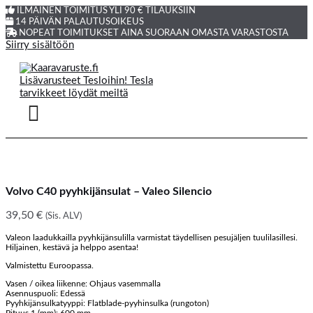
ILMAINEN TOIMITUS YLI 90 € TILAUKSIIN
14 PÄIVÄN PALAUTUSOIKEUS
NOPEAT TOIMITUKSET AINA SUORAAN OMASTA VARASTOSTA
Siirry sisältöön
Volvo C40 pyyhkijänsulat – Valeo Silencio
39,50
€
(Sis. ALV)
Valeon laadukkailla pyyhkijänsulilla varmistat täydellisen pesujäljen tuulilasillesi.
Hiljainen, kestävä ja helppo asentaa!
Valmistettu Euroopassa.
Vasen / oikea liikenne: Ohjaus vasemmalla
Asennuspuoli: Edessä
Pyyhkijänsulkatyyppi: Flatblade-pyyhinsulka (rungoton)