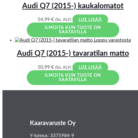
Audi Q7 (2015-) kaukalomatot
54,99
€
(Sis. ALV)
LUE LISÄÄ
ILMOITA KUN TUOTE ON
SAATAVILLA
Loppu varastosta
Audi Q7 (2015-) tavaratilan matto
50,99
€
(Sis. ALV)
LUE LISÄÄ
ILMOITA KUN TUOTE ON
SAATAVILLA
Kaaravaruste Oy
Y-tunnus: 3375984-9