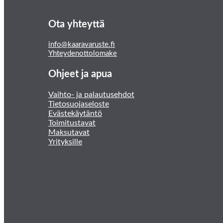
Ota yhteyttä
info@kaaravaruste.fi
Yhteydenottolomake
Ohjeet ja apua
Vaihto- ja palautusehdot
Tietosuojaseloste
Evästekäytäntö
Toimitustavat
Maksutavat
Yrityksille