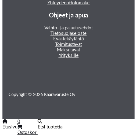
Yhteydenottolomake
Ohjeet ja apua
Vaihto- ja palautusehdot
Tietosuojaseloste
Evästekäytäntö
Toimitustavat
Maksutavat
Yrityksille
Copyright © 2026 Kaaravaruste Oy
0
Etusivu
Etsi tuotetta
Ostoskori