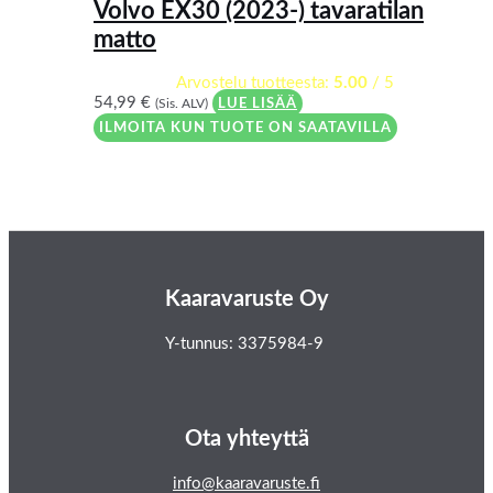
Volvo EX30 (2023-) tavaratilan
matto
Arvostelu tuotteesta:
5.00
/ 5
54,99
€
(Sis. ALV)
LUE LISÄÄ
ILMOITA KUN TUOTE ON SAATAVILLA
Kaaravaruste Oy
Y-tunnus: 3375984-9
Ota yhteyttä
info@kaaravaruste.fi