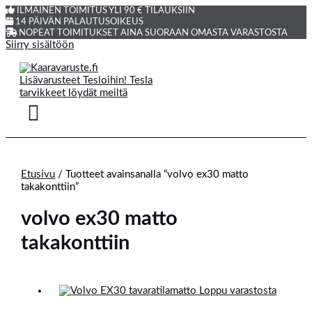
ILMAINEN TOIMITUS YLI 90 € TILAUKSIIN
14 PÄIVÄN PALAUTUSOIKEUS
NOPEAT TOIMITUKSET AINA SUORAAN OMASTA VARASTOSTA
Siirry sisältöön
Etusivu
/ Tuotteet avainsanalla “volvo ex30 matto
takakonttiin”
volvo ex30 matto
takakonttiin
Loppu varastosta