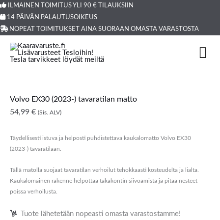
Siirry
ILMAINEN TOIMITUS YLI 90 € TILAUKSIIN
Products
14 PÄIVÄN PALAUTUSOIKEUS
sisältöön
search
NOPEAT TOIMITUKSET AINA SUORAAN OMASTA VARASTOSTA
Volvo EX30 (2023-) tavaratilan matto
54,99
€
(Sis. ALV)
Täydellisesti istuva ja helposti puhdistettava kaukalomatto Volvo EX30
(2023-) tavaratilaan.
Tällä matolla suojaat tavaratilan verhoilut tehokkaasti kosteudelta ja lialta.
Kaukalomainen rakenne helpottaa takakontin siivoamista ja pitää nesteet
poissa verhoilusta.
Tuote lähetetään nopeasti omasta varastostamme!