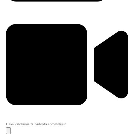
Lisää valokuvia tai videota arvosteluun