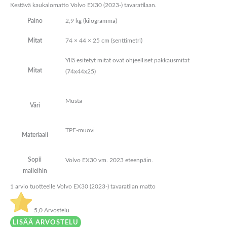
Kestävä kaukalomatto Volvo EX30 (2023-) tavaratilaan.
Paino
2,9 kg (kilogramma)
Mitat
74 × 44 × 25 cm (senttimetri)
Yllä esitetyt mitat ovat ohjeelliset pakkausmitat
Mitat
(74x44x25)
Musta
Väri
TPE-muovi
Materiaali
Sopii
Volvo EX30 vm. 2023 eteenpäin.
malleihin
1 arvio tuotteelle
Volvo EX30 (2023-) tavaratilan matto
5,0
Arvostelu
LISÄÄ ARVOSTELU