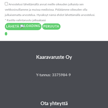
Arvostelusi lähettämällä annat meille oikeuden julkaista sen
verkkosivuillamme ja muissa medioissa. Pidätämme oikeuden olla
julkaisematta arvostelua. Hyväksyt nämä ehdot lähettämällä arvostelusi.
* Rastita valintaruutu jatkaaksesi
LÄHETÄ
PERUUTA
Kaaravaruste Oy
Y-tunnus: 3375984-9
Ota yhteyttä