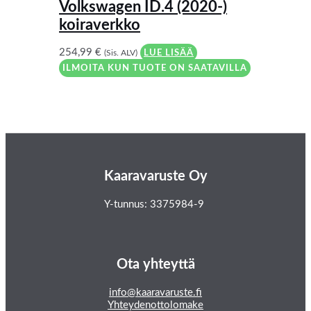
Volkswagen ID.4 (2020-)
koiraverkko
254,99
€
(Sis. ALV)
LUE LISÄÄ
ILMOITA KUN TUOTE ON SAATAVILLA
Kaaravaruste Oy
Y-tunnus: 3375984-9
Ota yhteyttä
info@kaaravaruste.fi
Yhteydenottolomake