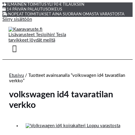
ILMAINEN TOIMITUS YLI 90 € TILAUKSIIN
14 PÄIVÄN PALAUTUSOIKEUS
NOPEAT TOIMITUKSET AINA SUORAAN OMASTA VARASTOSTA
Siirry sisältöön
Etusivu
/ Tuotteet avainsanalla “volkswagen id4 tavaratilan
verkko”
volkswagen id4 tavaratilan
verkko
Loppu varastosta