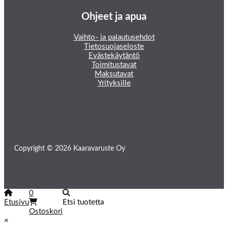
Ohjeet ja apua
Vaihto- ja palautusehdot
Tietosuojaseloste
Evästekäytäntö
Toimitustavat
Maksutavat
Yrityksille
Copyright © 2026 Kaaravaruste Oy
0
Etusivu
Etsi tuotetta
Ostoskori
×