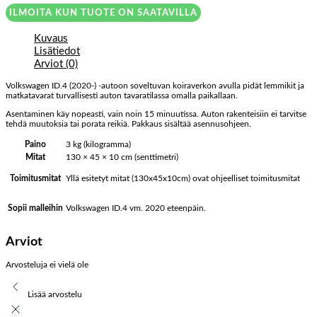
ILMOITA KUN TUOTE ON SAATAVILLA
Kuvaus
Lisätiedot
Arviot (0)
Volkswagen ID.4 (2020-) -autoon soveltuvan koiraverkon avulla pidät lemmikit ja
matkatavarat turvallisesti auton tavaratilassa omalla paikallaan.
Asentaminen käy nopeasti, vain noin 15 minuutissa. Auton rakenteisiin ei tarvitse
tehdä muutoksia tai porata reikiä. Pakkaus sisältää asennusohjeen.
Paino
3 kg (kilogramma)
Mitat
130 × 45 × 10 cm (senttimetri)
Yllä esitetyt mitat (130x45x10cm) ovat ohjeelliset toimitusmitat
Toimitusmitat
Volkswagen ID.4 vm. 2020 eteenpäin.
Sopii malleihin
Arviot
Arvosteluja ei vielä ole
Lisää arvostelu