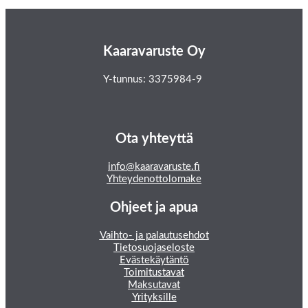
Kaaravaruste Oy
Y-tunnus: 3375984-9
Ota yhteyttä
info@kaaravaruste.fi
Yhteydenottolomake
Ohjeet ja apua
Vaihto- ja palautusehdot
Tietosuojaseloste
Evästekäytäntö
Toimitustavat
Maksutavat
Yrityksille