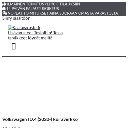
ILMAINEN TOIMITUS YLI 90 € TILAUKSIIN
14 PÄIVÄN PALAUTUSOIKEUS
NOPEAT TOIMITUKSET AINA SUORAAN OMASTA VARASTOSTA
Siirry sisältöön
Volkswagen ID.4 (2020-) koiraverkko