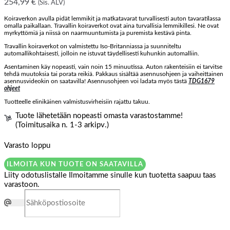
254,99
€
(Sis. ALV)
Koiraverkon avulla pidät lemmikit ja matkatavarat turvallisesti auton tavaratilassa
omalla paikallaan. Travallin koiraverkot ovat aina turvallisia lemmikillesi. Ne ovat
myrkyttömiä ja niissä on naarmuuntumista ja puremista kestävä pinta.
Travallin koiraverkot on valmistettu Iso-Britanniassa ja suunniteltu
automallikohtaisesti, jolloin ne istuvat täydellisesti kuhunkin automalliin.
Asentaminen käy nopeasti, vain noin 15 minuutissa. Auton rakenteisiin ei tarvitse
tehdä muutoksia tai porata reikiä. Pakkaus sisältää asennusohjeen ja vaiheittainen
asennusvideokin on saatavilla! Asennusohjeen voi ladata myös tästä
TDG1679
ohjeet
Tuotteelle elinikäinen valmistusvirheisiin rajattu takuu.
Tuote lähetetään nopeasti omasta varastostamme!
(Toimitusaika n. 1-3 arkipv.)
Varasto loppu
ILMOITA KUN TUOTE ON SAATAVILLA
Liity odotuslistalle
Ilmoitamme sinulle kun tuotetta saapuu taas
varastoon.