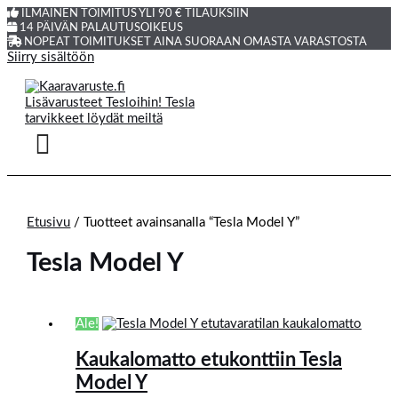
ILMAINEN TOIMITUS YLI 90 € TILAUKSIIN
14 PÄIVÄN PALAUTUSOIKEUS
NOPEAT TOIMITUKSET AINA SUORAAN OMASTA VARASTOSTA
Siirry sisältöön
Etusivu
/ Tuotteet avainsanalla “Tesla Model Y”
Tesla Model Y
Ale!
Kaukalomatto etukonttiin Tesla
Model Y