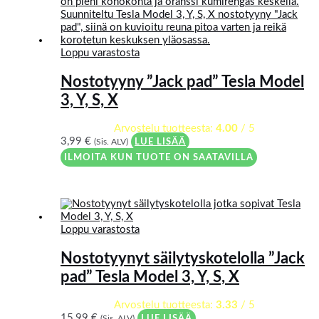
Loppu varastosta
Nostotyyny ”Jack pad” Tesla Model
3, Y, S, X
Arvostelu tuotteesta:
4.00
/ 5
3,99
€
(Sis. ALV)
LUE LISÄÄ
ILMOITA KUN TUOTE ON SAATAVILLA
Loppu varastosta
Nostotyynyt säilytyskotelolla ”Jack
pad” Tesla Model 3, Y, S, X
Arvostelu tuotteesta:
3.33
/ 5
15,99
€
(Sis. ALV)
LUE LISÄÄ