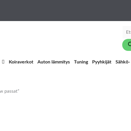
Pro
sear
Koiraverkot
Auton lämmitys
Tuning
Pyyhkijät
Sähkö- 
vw passat”