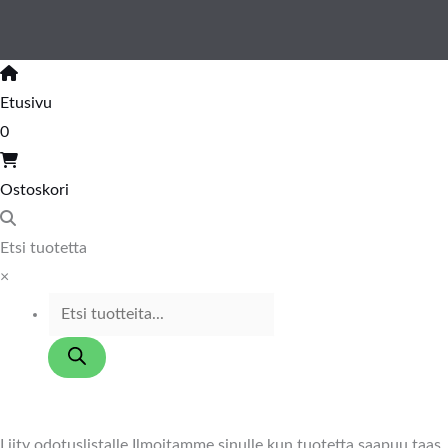
Etusivu
0
Ostoskori
Etsi tuotetta
×
Liity odotuslistalle
Ilmoitamme sinulle kun tuotetta saapuu taas