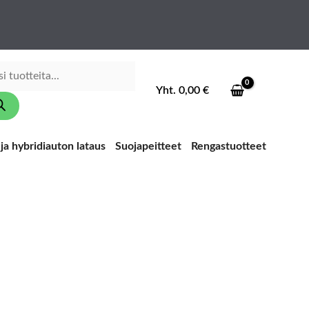
ducts
ch
Yht.
0,00
€
ja hybridiauton lataus
Suojapeitteet
Rengastuotteet