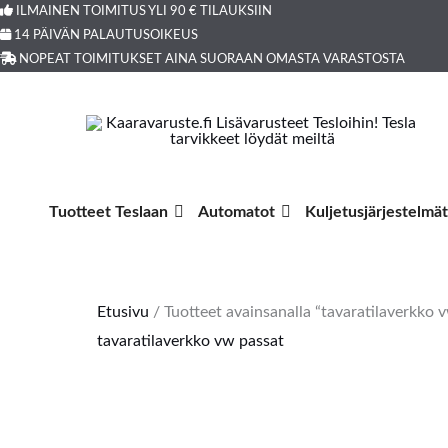
Siirry
ILMAINEN TOIMITUS YLI 90 € TILAUKSIIN
Products
14 PÄIVÄN PALAUTUSOIKEUS
sisältöön
search
NOPEAT TOIMITUKSET AINA SUORAAN OMASTA VARASTOSTA
Tuotteet Teslaan
Automatot
Kuljetusjärjestelmät
Etusivu
/ Tuotteet avainsanalla “tavaratilaverkko 
tavaratilaverkko vw passat