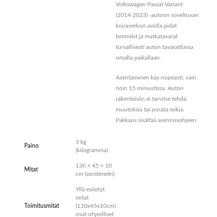
Volkswagen Passat Variant
Kuvaus
(2014-2023) -autoon soveltuvan
koiraverkon avulla pidät
Lisätiedot
lemmikit ja matkatavarat
turvallisesti auton tavaratilassa
Arviot (0)
omalla paikallaan.
Asentaminen käy nopeasti, vain
noin 15 minuutissa. Auton
rakenteisiin ei tarvitse tehdä
muutoksia tai porata reikiä.
Pakkaus sisältää asennusohjeen.
3 kg
Paino
(kilogramma)
130 × 45 × 10
Mitat
cm (senttimetri)
Yllä esitetyt
mitat
Toimitusmitat
(130x45x10cm)
ovat ohjeelliset