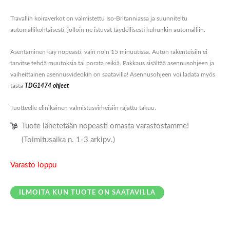
Travallin koiraverkot on valmistettu Iso-Britanniassa ja suunniteltu
automallikohtaisesti, jolloin ne istuvat täydellisesti kuhunkin automalliin.
Asentaminen käy nopeasti, vain noin 15 minuutissa. Auton rakenteisiin ei
tarvitse tehdä muutoksia tai porata reikiä. Pakkaus sisältää asennusohjeen ja
vaiheittainen asennusvideokin on saatavilla! Asennusohjeen voi ladata myös
tästä
TDG1474 ohjeet
Tuotteelle elinikäinen valmistusvirheisiin rajattu takuu.
Tuote lähetetään nopeasti omasta varastostamme!
(Toimitusaika n. 1-3 arkipv.)
Varasto loppu
ILMOITA KUN TUOTE ON SAATAVILLA