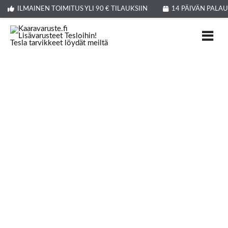
Siirry
ILMAINEN TOIMITUS YLI 90 € TILAUKSIIN
14 PÄIVÄN PALA
sisältöön