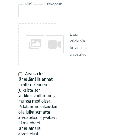
Nimi
Sähköposti
Lisää
valokuvia
tai videota
arvosteluun
Arvostelusi
lähettämällä annat
meille oikeuden
julkaista sen
verkkosivuillamme ja
muissa medioissa.
Pidätämme oikeuden
olla julkaisematta
arvostelua. Hyväksyt
nämä ehdot
lähettämällä
arvostelusi.