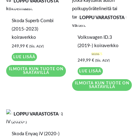
LOPPU VARASTOSTA
LOPPU VARASTOSTA
Skoda Superb Combi
(2015-2023)
koiraverkko
Volkswagen ID.3
(2019-) koiraverkko
249,99
€
(Sis. ALV)
LUE LISÄÄ
Arvostelu
249,99
€
(Sis. ALV)
tuotteesta:
5.00
ILMOITA KUN TUOTE ON
/ 5
LUE LISÄÄ
SAATAVILLA
ILMOITA KUN TUOTE ON
SAATAVILLA
LOPPU VARASTOSTA
Skoda Enyaq iV (2020-)