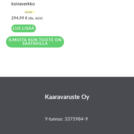
koiraverkko
Arvostelu
294,99
€
(Sis. ALV)
tuotteesta:
4.00
/ 5
LUE LISÄÄ
ILMOITA KUN TUOTE ON
SAATAVILLA
Kaaravaruste Oy
Y-tunnus: 3375984-9