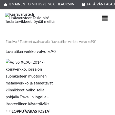
Siirry
ILMAINEN TOIMITUS YLI 90 € TILAUKSIIN
14 PÄIVÄN PALA
sisältöön
Etusivu
/ Tuotteet avainsanalla “tavaratilan verkko volvo xc90”
tavaratilan verkko volvo xc90
LOPPU VARASTOSTA