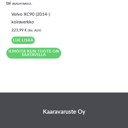
Volvo XC90 (2014-)
koiraverkko
223,99
€
(Sis. ALV)
LUE LISÄÄ
ILMOITA KUN TUOTE ON
SAATAVILLA
Kaaravaruste Oy