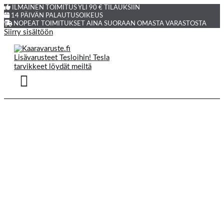
ILMAINEN TOIMITUS YLI 90 € TILAUKSIIN
14 PÄIVÄN PALAUTUSOIKEUS
NOPEAT TOIMITUKSET AINA SUORAAN OMASTA VARASTOSTA
Siirry sisältöön