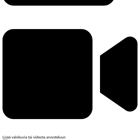
Lisää valokuvia tai videota arvosteluun