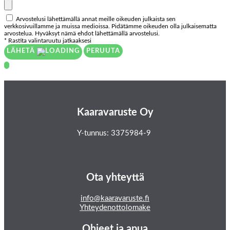
Arvostelusi lähettämällä annat meille oikeuden julkaista sen
verkkosivuillamme ja muissa medioissa. Pidätämme oikeuden olla julkaisematta
arvostelua. Hyväksyt nämä ehdot lähettämällä arvostelusi.
* Rastita valintaruutu jatkaaksesi
LÄHETÄ
PERUUTA
Kaaravaruste Oy
Y-tunnus: 3375984-9
Ota yhteyttä
info@kaaravaruste.fi
Yhteydenottolomake
Ohjeet ja apua