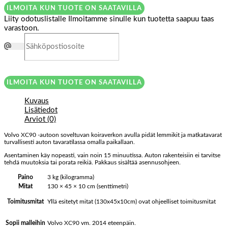
ILMOITA KUN TUOTE ON SAATAVILLA
Liity odotuslistalle
Ilmoitamme sinulle kun tuotetta saapuu taas
varastoon.
ILMOITA KUN TUOTE ON SAATAVILLA
Kuvaus
Lisätiedot
Arviot (0)
Volvo XC90 -autoon soveltuvan koiraverkon avulla pidät lemmikit ja matkatavarat
turvallisesti auton tavaratilassa omalla paikallaan.
Asentaminen käy nopeasti, vain noin 15 minuutissa. Auton rakenteisiin ei tarvitse
tehdä muutoksia tai porata reikiä. Pakkaus sisältää asennusohjeen.
Paino
3 kg (kilogramma)
Mitat
130 × 45 × 10 cm (senttimetri)
Yllä esitetyt mitat (130x45x10cm) ovat ohjeelliset toimitusmitat
Toimitusmitat
Volvo XC90 vm. 2014 eteenpäin.
Sopii malleihin