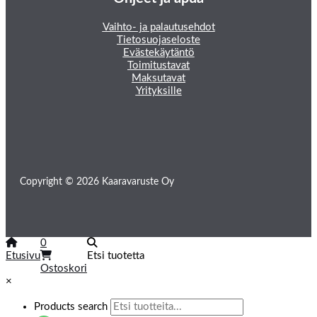
Vaihto- ja palautusehdot
Tietosuojaseloste
Evästekäytäntö
Toimitustavat
Maksutavat
Yrityksille
Copyright © 2026 Kaaravaruste Oy
0
Etusivu
Etsi tuotetta
Ostoskori
×
Products search