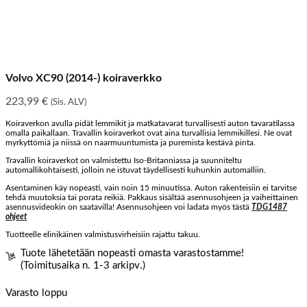
Volvo XC90 (2014-) koiraverkko
223,99
€
(Sis. ALV)
Koiraverkon avulla pidät lemmikit ja matkatavarat turvallisesti auton tavaratilassa
omalla paikallaan. Travallin koiraverkot ovat aina turvallisia lemmikillesi. Ne ovat
myrkyttömiä ja niissä on naarmuuntumista ja puremista kestävä pinta.
Travallin koiraverkot on valmistettu Iso-Britanniassa ja suunniteltu
automallikohtaisesti, jolloin ne istuvat täydellisesti kuhunkin automalliin.
Asentaminen käy nopeasti, vain noin 15 minuutissa. Auton rakenteisiin ei tarvitse
tehdä muutoksia tai porata reikiä. Pakkaus sisältää asennusohjeen ja vaiheittainen
asennusvideokin on saatavilla! Asennusohjeen voi ladata myös tästä
TDG1487
ohjeet
Tuotteelle elinikäinen valmistusvirheisiin rajattu takuu.
Tuote lähetetään nopeasti omasta varastostamme!
(Toimitusaika n. 1-3 arkipv.)
Varasto loppu